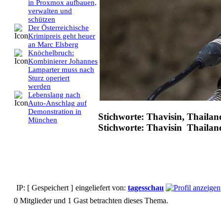
in Proxmox aufbauen,
verwalten und
schützen
Der Österreichische
Krimipreis geht heuer
an Marc Elsberg
Knöchelbruch:
Kombinierer Johannes
Lamparter muss nach
Sturz operiert
werden
Lebenslang nach
Auto-Anschlag auf
Demonstration in
Stichworte: Thavisin, Thailan
München
Stichworte: Thavisin Thailan
IP: [ Gespeichert ]
eingeliefert von:
tagesschau
0 Mitglieder und 1 Gast betrachten dieses Thema.