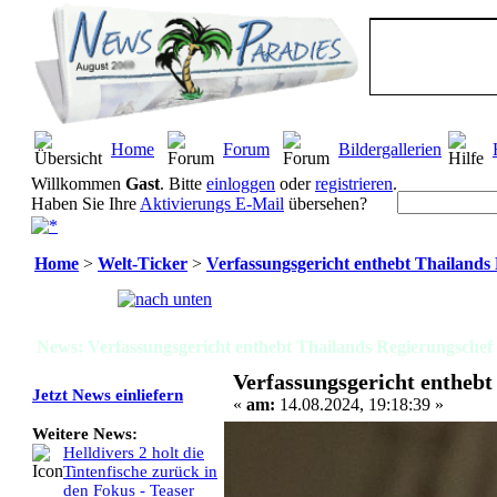
Home
Forum
Bildergallerien
Willkommen
Gast
. Bitte
einloggen
oder
registrieren
.
Haben Sie Ihre
Aktivierungs E-Mail
übersehen?
Home
>
Welt-Ticker
>
Verfassungsgericht enthebt Thailands
Seiten:
[
1
]
News: Verfassungsgericht enthebt Thailands Regierungschef
Verfassungsgericht enthebt
Jetzt News einliefern
«
am:
14.08.2024, 19:18:39 »
Weitere News:
Helldivers 2 holt die
Tintenfische zurück in
den Fokus - Teaser