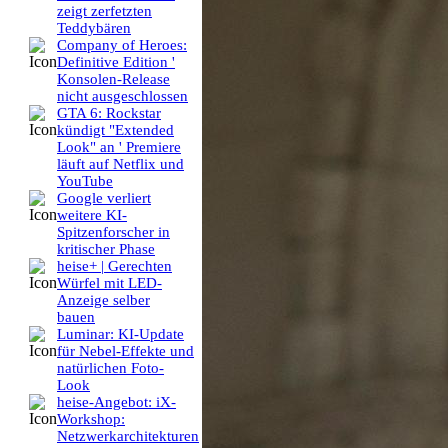
zeigt zerfetzten
Teddybären
Company of Heroes:
Definitive Edition '
Konsolen-Release
nicht ausgeschlossen
GTA 6: Rockstar
kündigt "Extended
Look" an ' Premiere
läuft auf Netflix und
YouTube
Google verliert
weitere KI-
Spitzenforscher in
kritischer Phase
heise+ | Gerechten
Würfel mit LED-
Anzeige selber
bauen
Luminar: KI-Update
für Nebel-Effekte und
natürlichen Foto-
Look
heise-Angebot: iX-
Workshop:
Netzwerkarchitekturen