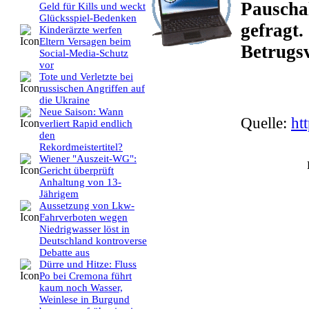
Pauschal
Geld für Kills und weckt
Glücksspiel-Bedenken
gefragt.
Kinderärzte werfen
Eltern Versagen beim
Betrugsv
Social-Media-Schutz
vor
Tote und Verletzte bei
russischen Angriffen auf
die Ukraine
Neue Saison: Wann
Quelle:
ht
verliert Rapid endlich
den
Rekordmeistertitel?
Wiener "Auszeit-WG":
Gericht überprüft
Anhaltung von 13-
Jährigem
Aussetzung von Lkw-
Fahrverboten wegen
Niedrigwasser löst in
Deutschland kontroverse
Debatte aus
Dürre und Hitze: Fluss
Po bei Cremona führt
kaum noch Wasser,
Weinlese in Burgund