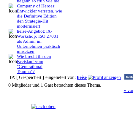
begann so früh wie nie
Company of Heroes:
Entwickler verraten, wie
die Definitive Edition
den Strategie-Hit
modernisiert
heise-Angebot: iX-
Workshop: ISO 27001
als Admin im
Unternehmen praktisch
umsetzen
Wie brecht ihr den
Kreislauf vom
"Generational
Trauma"?
IP: [ Gespeichert ]
eingeliefert von:
heise
0 Mitglieder und 1 Gast betrachten dieses Thema.
« vo
Seiten:
[
1
]