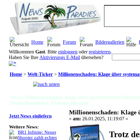
Home
Forum
Bildergallerien
Willkommen
Gast
. Bitte
einloggen
oder
registrieren
.
Haben Sie Ihre
Aktivierungs E-Mail
übersehen?
Home
>
Welt-Ticker
>
Millionenschaden: Klage über systema
Seiten:
[
1
]
News: Millionenschaden: Klage über systematischen Missbr
Deutschlandticket (Gelesen 404 mal)
Millionenschaden: Klage 
Jetzt News einliefern
«
am:
26.01.2025, 11:19:07 »
Weitere News:
Trotz de
BR1 Infinite: Neuer
Shooter zahlt echtes