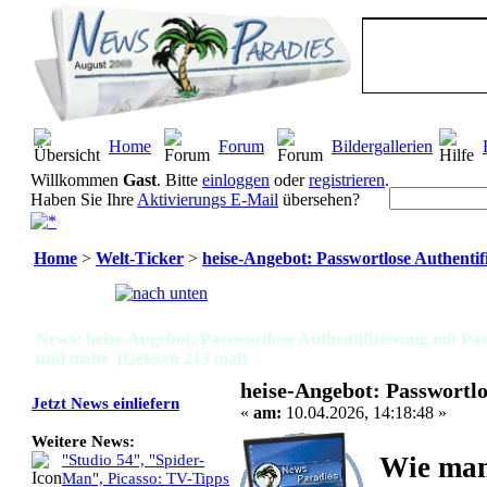
Home
Forum
Bildergallerien
Willkommen
Gast
. Bitte
einloggen
oder
registrieren
.
Haben Sie Ihre
Aktivierungs E-Mail
übersehen?
Home
>
Welt-Ticker
>
heise-Angebot: Passwortlose Authenti
Seiten:
[
1
]
News: heise-Angebot: Passwortlose Authentifizierung mit P
und mehr (Gelesen 213 mal)
heise-Angebot: Passwortl
Jetzt News einliefern
«
am:
10.04.2026, 14:18:48 »
Weitere News:
Wie man
"Studio 54", "Spider-
Man", Picasso: TV-Tipps