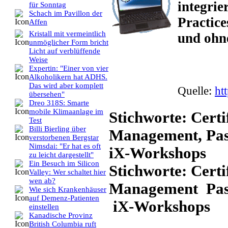
integrie
für Sonntag
Schach im Pavillon der
Practice
Affen
Kristall mit vermeintlich
und ohn
unmöglicher Form bricht
Licht auf verblüffende
Weise
Expertin: "Einer von vier
Alkoholikern hat ADHS.
Das wird aber komplett
Quelle:
ht
übersehen"
Dreo 318S: Smarte
mobile Klimaanlage im
Stichworte: Certi
Test
Billi Bierling über
Management, Pass
verstorbenen Bergstar
Nimsdai: "Er hat es oft
iX-Workshops
zu leicht dargestellt"
Ein Besuch im Silicon
Stichworte: Cert
Valley: Wer schaltet hier
wen ab?
Management Pass
Wie sich Krankenhäuser
auf Demenz-Patienten
iX-Workshops
einstellen
Kanadische Provinz
British Columbia ruft