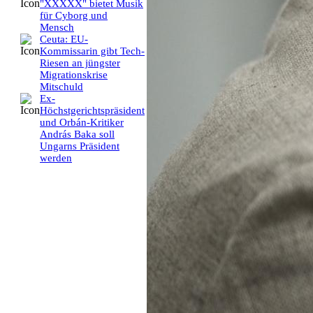
"XXXXX" bietet Musik
für Cyborg und
Mensch
Ceuta: EU-
Kommissarin gibt Tech-
Riesen an jüngster
Migrationskrise
Mitschuld
Ex-
Höchstgerichtspräsident
und Orbán-Kritiker
András Baka soll
Ungarns Präsident
werden