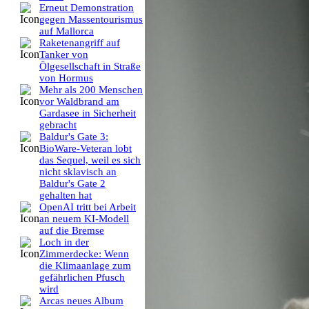
Erneut Demonstration
gegen Massentourismus
auf Mallorca
Raketenangriff auf
Tanker von
Ölgesellschaft in Straße
von Hormus
Mehr als 200 Menschen
vor Waldbrand am
Gardasee in Sicherheit
gebracht
Baldur's Gate 3:
BioWare-Veteran lobt
das Sequel, weil es sich
nicht sklavisch an
Baldur's Gate 2
gehalten hat
OpenAI tritt bei Arbeit
an neuem KI-Modell
auf die Bremse
Loch in der
Zimmerdecke: Wenn
die Klimaanlage zum
gefährlichen Pfusch
wird
Arcas neues Album