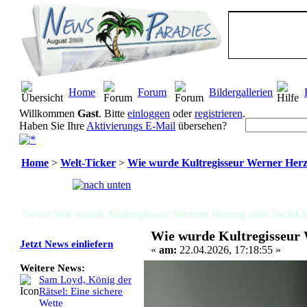
Home
Forum
Bildergallerien
Willkommen
Gast
. Bitte
einloggen
oder
registrieren
.
Haben Sie Ihre
Aktivierungs E-Mail
übersehen?
Home
>
Welt-Ticker
>
Wie wurde Kultregisseur Werner Herz
Seiten:
[
1
]
News: Wie wurde Kultregisseur Werner Herzog zum Social-M
Wie wurde Kultregisseur
Jetzt News einliefern
«
am:
22.04.2026, 17:18:55 »
Weitere News:
Sam Loyd, König der
Rätsel: Eine sichere
Wette