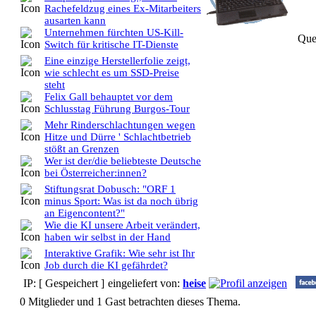
Rachefeldzug eines Ex-Mitarbeiters
ausarten kann
Unternehmen fürchten US-Kill-
Que
Switch für kritische IT-Dienste
Eine einzige Herstellerfolie zeigt,
wie schlecht es um SSD-Preise
steht
Felix Gall behauptet vor dem
Schlusstag Führung Burgos-Tour
Mehr Rinderschlachtungen wegen
Hitze und Dürre ' Schlachtbetrieb
stößt an Grenzen
Wer ist der/die beliebteste Deutsche
bei Österreicher:innen?
Stiftungsrat Dobusch: "ORF 1
minus Sport: Was ist da noch übrig
an Eigencontent?"
Wie die KI unsere Arbeit verändert,
haben wir selbst in der Hand
Interaktive Grafik: Wie sehr ist Ihr
Job durch die KI gefährdet?
IP: [ Gespeichert ]
eingeliefert von:
heise
0 Mitglieder und 1 Gast betrachten dieses Thema.