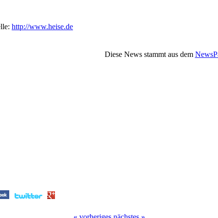
lle:
http://www.heise.de
Diese News stammt aus dem
NewsPa
« vorheriges
nächstes »