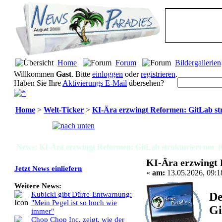
Home
Forum
Bildergallerien
Willkommen
Gast
. Bitte
einloggen
oder
registrieren
.
Haben Sie Ihre
Aktivierungs E-Mail
übersehen?
Home
>
Welt-Ticker
>
KI-Ära erzwingt Reformen: GitLab st
Seiten:
[
1
]
News: KI-Ära erzwingt Reformen: GitLab strukturiert um (
KI-Ära erzwingt 
Jetzt News einliefern
«
am:
13.05.2026, 09:1
Weitere News:
De
Kubicki gibt Dürre-Entwarnung:
"Mein Pegel ist so hoch wie
Gi
immer"
Chop Chop Inc. zeigt, wie der