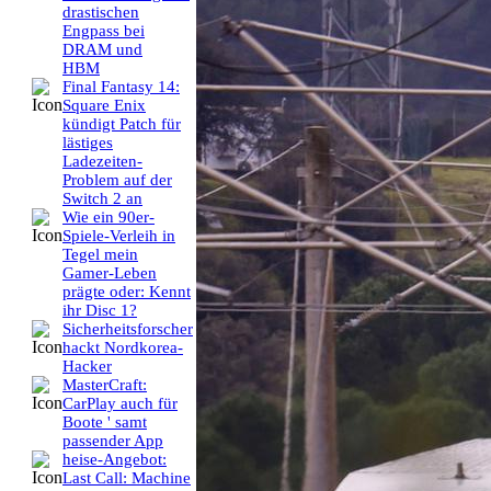
drastischen
Engpass bei
DRAM und
HBM
Final Fantasy 14:
Square Enix
kündigt Patch für
lästiges
Ladezeiten-
Problem auf der
Switch 2 an
Wie ein 90er-
Spiele-Verleih in
Tegel mein
Gamer-Leben
prägte oder: Kennt
ihr Disc 1?
Sicherheitsforscher
hackt Nordkorea-
Hacker
MasterCraft:
CarPlay auch für
Boote ' samt
passender App
heise-Angebot:
Last Call: Machine