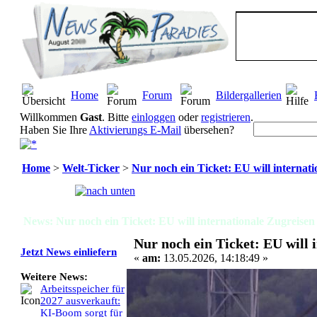
Home
Forum
Bildergallerien
Willkommen
Gast
. Bitte
einloggen
oder
registrieren
.
Haben Sie Ihre
Aktivierungs E-Mail
übersehen?
Home
>
Welt-Ticker
>
Nur noch ein Ticket: EU will internati
Seiten:
[
1
]
News: Nur noch ein Ticket: EU will internationale Zugreisen 
Nur noch ein Ticket: EU will 
Jetzt News einliefern
«
am:
13.05.2026, 14:18:49 »
Weitere News:
Arbeitsspeicher für
2027 ausverkauft:
KI-Boom sorgt für