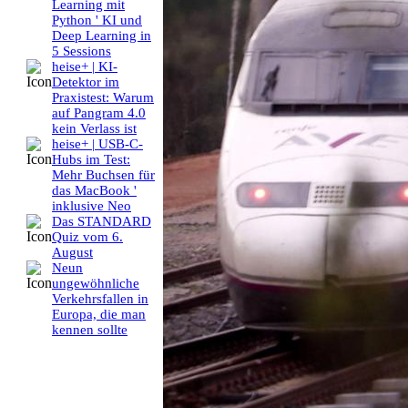
Learning mit
Python ' KI und
Deep Learning in
5 Sessions
heise+ | KI-
Detektor im
Praxistest: Warum
auf Pangram 4.0
kein Verlass ist
heise+ | USB-C-
Hubs im Test:
Mehr Buchsen für
das MacBook '
inklusive Neo
Das STANDARD
Quiz vom 6.
August
Neun
ungewöhnliche
Verkehrsfallen in
Europa, die man
kennen sollte