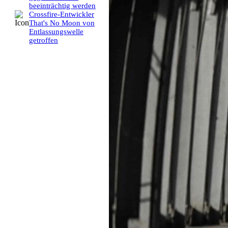
beeinträchtig werden
Crossfire-Entwickler
That's No Moon von
Entlassungswelle
getroffen