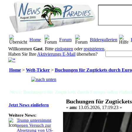
Home
Forum
Bildergallerien
Willkommen
Gast
. Bitte
einloggen
oder
registrieren
.
Haben Sie Ihre
Aktivierungs E-Mail
übersehen?
Home
>
Welt-Ticker
>
Buchungen für Zugtickets durch Europ
Seiten:
[
1
]
News: Buchungen für Zugtickets durch Europa sollen einfac
Buchungen für Zugtickets
Jetzt News einliefern
«
am:
13.05.2026, 17:19:23 »
Weitere News:
Trump unternimmt
neuen Versuch zur
Absetzung von US-