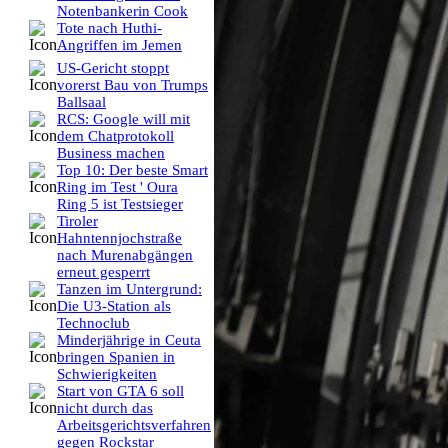
Notenbankerin Cook
Tote nach Huthi-
Angriffen im Jemen
US-Gericht stoppt
vorerst Bau von Trumps
Ballsaal
RCS: Google will mit
dem Chatprotokoll
Business machen
Top 10: Der beste Smart
Ring im Test ' Oura
Ring 5 ist Testsieger
Tiroler
Hahntennjochstraße
nach Murenabgängen
erneut gesperrt
Tanzen im Untergrund:
Die U3-Station als
Technoclub
Minderjährige in Ceuta
bringen Spanien in
Schwierigkeiten
Start von GTA 6 soll
nicht durch das
Arbeitsgerichtsverfahren
gegen Rockstar