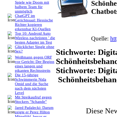
Schönhe
Spiele wie Doom mit
halbem Team für
Chatbots
unmöglich
ChatGPT im
Gerichtssaal: Hessische
Richter kopieren
erkennbar KI-Quellen
Top 10: Android Auto
Quelle:
ht
Wireless nachrüsten ' die
besten Adapter im Test
Glücklicher Single ohne
Stichworte: Digit
Sex?
Weißmann gegen ORF
Schönheitsbehand
vor Gericht: Der Beginn
eines langen und
Stichworte: Digi
pikanten Rechtsstreits
Die 15-jährige
Schönheitsbehan
Schwimmerin Nida
Omid und die Suche
nach dem nächsten
Level
Mit Streikaufruf gegen
Stockers "Schande"
Jared Padalecki: Darum
Diese Ne
zeigte er Perez Hilton
Mitgefühl, bevor er