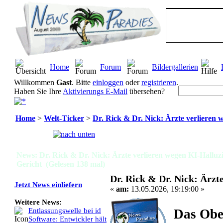
Home
Forum
Bildergallerien
Willkommen
Gast
. Bitte
einloggen
oder
registrieren
.
Haben Sie Ihre
Aktivierungs E-Mail
übersehen?
Home
>
Welt-Ticker
>
Dr. Rick & Dr. Nick: Ärzte verlieren 
Seiten:
[
1
]
News: Dr. Rick & Dr. Nick: Ärzte verlieren wegen KI-Halluz
Gericht (Gelesen 138 mal)
Dr. Rick & Dr. Nick: Ärzt
Jetzt News einliefern
«
am:
13.05.2026, 19:19:00 »
Weitere News:
Das Obe
Entlassungswelle bei id
Software: Entwickler hält