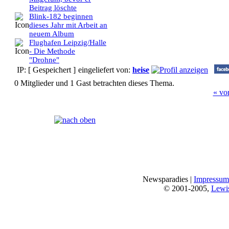
Beitrag löschte
Blink-182 beginnen
dieses Jahr mit Arbeit an
neuem Album
Flughafen Leipzig/Halle
- Die Methode
"Drohne"
IP: [ Gespeichert ]
eingeliefert von:
heise
0 Mitglieder und 1 Gast betrachten dieses Thema.
« vo
Seiten:
[
1
]
Newsparadies |
Impressum
© 2001-2005,
Lewi