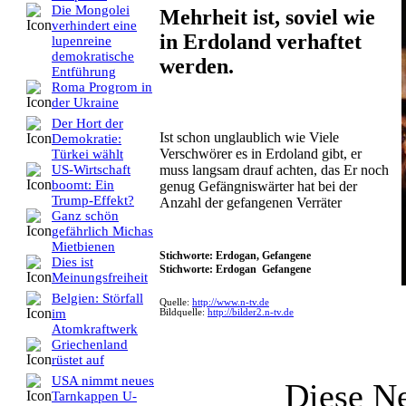
Die Mongolei
Mehrheit ist, soviel wie
verhindert eine
in Erdoland verhaftet
lupenreine
demokratische
werden.
Entführung
Roma Progrom in
der Ukraine
Der Hort der
Ist schon unglaublich wie Viele
Demokratie:
Verschwörer es in Erdoland gibt, er
Türkei wählt
muss langsam drauf achten, das Er noch
US-Wirtschaft
boomt: Ein
genug Gefängniswärter hat bei der
Trump-Effekt?
Anzahl der gefangenen Verräter
Ganz schön
gefährlich Michas
Mietbienen
Stichworte: Erdogan, Gefangene
Dies ist
Stichworte: Erdogan Gefangene
Meinungsfreiheit
Belgien: Störfall
Quelle:
http://www.n-tv.de
im
Bildquelle:
http://bilder2.n-tv.de
Atomkraftwerk
Griechenland
rüstet auf
USA nimmt neues
Diese N
Tarnkappen U-