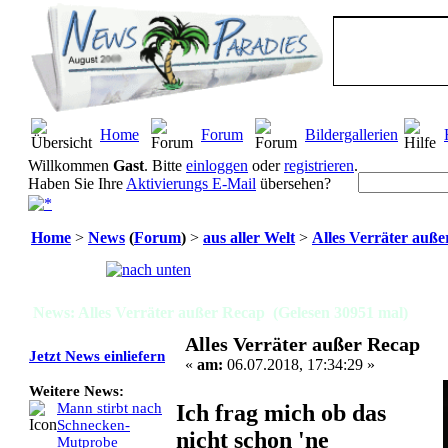
Home
Forum
Bildergallerien
Willkommen
Gast
. Bitte
einloggen
oder
registrieren
.
Haben Sie Ihre
Aktivierungs E-Mail
übersehen?
Home
>
News
(
Forum
)
>
aus aller Welt
>
Alles Verräter auß
Seiten:
[
1
]
News: Alles Verräter außer Recap (Gelesen 30951 mal)
Alles Verräter außer Recap
Jetzt News einliefern
«
am:
06.07.2018, 17:34:29 »
Weitere News:
Ich frag mich ob das
Mann stirbt nach
Schnecken-
nicht schon 'ne
Mutprobe