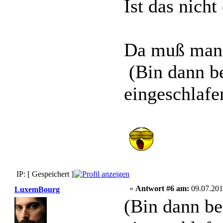
Ist das nich
Da muß man d
(Bin dann b
eingeschlafe
IP: [ Gespeichert ]
«
Antwort #6 am:
09.07.201
LuxemBourg
(Bin dann b