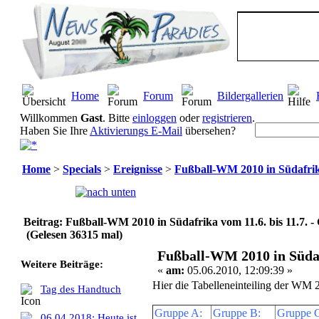
Home
Forum
Bildergallerien
Willkommen
Gast
. Bitte
einloggen
oder
registrieren
.
Haben Sie Ihre
Aktivierungs E-Mail
übersehen?
Home
>
Specials
>
Ereignisse
>
Fußball-WM 2010 in Südafrika
Seiten:
[
1
]
Beitrag: Fußball-WM 2010 in Südafrika vom 11.6. bis 11.7. -
(Gelesen 36315 mal)
Fußball-WM 2010 in Südafr
Weitere Beiträge:
«
am:
05.06.2010, 12:09:39 »
Hier die Tabelleneinteiling der WM 
Tag des Handtuch
Gruppe A:
Gruppe B:
Gruppe 
06.04.2018: Heute ist