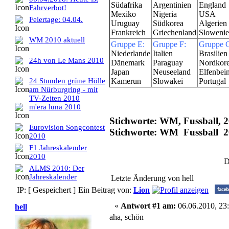
Südafrika
Argentinien
England
Fahrverbot!
Mexiko
Nigeria
USA
Feiertage: 04.04.
Uruguay
Südkorea
Algerien
Frankreich
Griechenland
Sloweni
WM 2010 aktuell
Gruppe E:
Gruppe F:
Gruppe 
Niederlande
Italien
Brasilien
24h von Le Mans 2010
Dänemark
Paraguay
Nordkor
Japan
Neuseeland
Elfenbei
24 Stunden grüne Hölle
Kamerun
Slowakei
Portugal
am Nürburgring - mit
TV-Zeiten 2010
m'era luna 2010
Stichworte: WM, Fussball, 
Eurovision Songcontest
Stichworte: WM Fussball 
2010
F1 Jahreskalender
2010
D
ALMS 2010: Der
Jahreskalender
Letzte Änderung von hell
IP: [ Gespeichert ]
Ein Beitrag von:
Lion
«
Antwort #1 am:
06.06.2010, 23:
hell
aha, schön