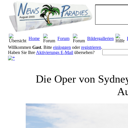
Home
Forum
Bildergallerien
Willkommen
Gast
. Bitte
einloggen
oder
registrieren
.
Haben Sie Ihre
Aktivierungs E-Mail
übersehen?
Die Oper von Sydney
Au