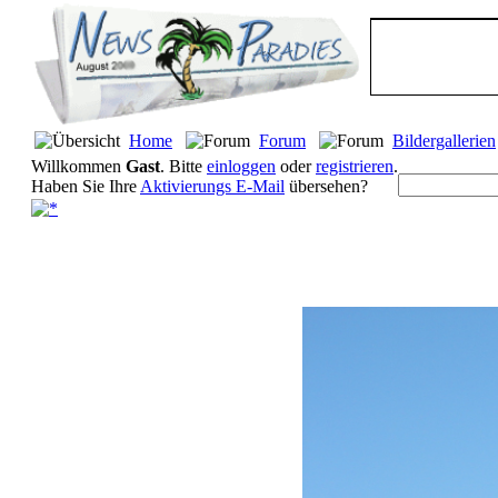
Home
Forum
Bildergallerien
Willkommen
Gast
. Bitte
einloggen
oder
registrieren
.
Haben Sie Ihre
Aktivierungs E-Mail
übersehen?