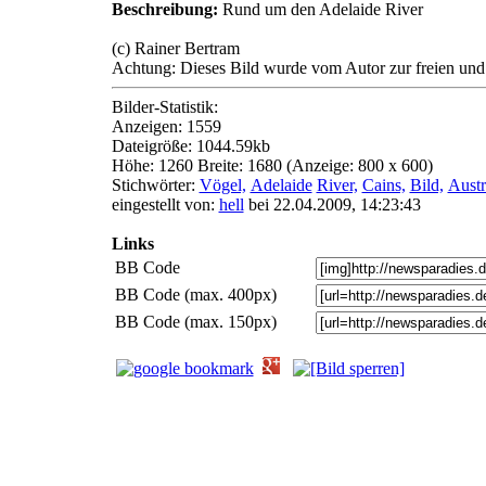
Beschreibung:
Rund um den Adelaide River
(c) Rainer Bertram
Achtung: Dieses Bild wurde vom Autor zur freien und 
Bilder-Statistik:
Anzeigen: 1559
Dateigröße: 1044.59kb
Höhe: 1260 Breite: 1680 (Anzeige: 800 x 600)
Stichwörter:
Vögel,
Adelaide
River,
Cains,
Bild,
Austr
eingestellt von:
hell
bei 22.04.2009, 14:23:43
Links
BB Code
BB Code (max. 400px)
BB Code (max. 150px)