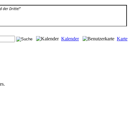
d der Dritte!”
Kalender
Karte
es.