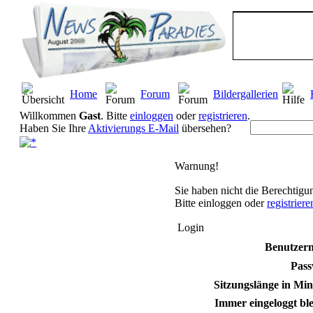
Home
Forum
Bildergallerien
Willkommen
Gast
. Bitte
einloggen
oder
registrieren
.
Haben Sie Ihre
Aktivierungs E-Mail
übersehen?
Warnung!
Sie haben nicht die Berechtigun
Bitte einloggen oder
registrier
Login
Benutzer
Pass
Sitzungslänge in Min
Immer eingeloggt ble