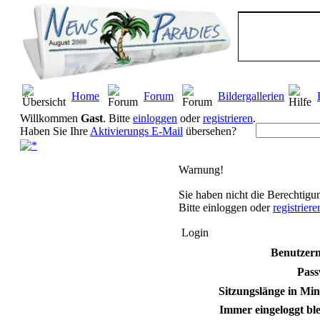
Home
Forum
Bildergallerien
Willkommen
Gast
. Bitte
einloggen
oder
registrieren
.
Haben Sie Ihre
Aktivierungs E-Mail
übersehen?
Warnung!
Sie haben nicht die Berechtigun
Bitte einloggen oder
registrier
Login
Benutzer
Pass
Sitzungslänge in Min
Immer eingeloggt ble