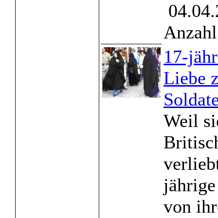
04.04.
Anzahl
17-jähr
Liebe 
Soldat
Weil si
Britisc
verlieb
jährige
von ih