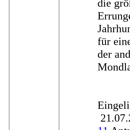
die grö
Errung
Jahrhu
für ein
der and
Mondla
Eingel
21.07.