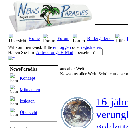
Home
Forum
Bildergallerien
Willkommen
Gast
. Bitte
einloggen
oder
registrieren
.
Haben Sie Ihre
Aktivierungs E-Mail
übersehen?
aus aller Welt
NewsParadies
News aus aller Welt. Schöne und schre
Konzept
Mitmachen
16-jähr
loslegen
verung
Übersicht
geklett