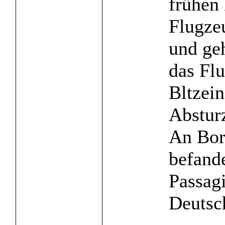
frühen
Flugzeu
und ge
das Fl
Bltzei
Abstur
An Bor
befand
Passagi
Deutsch