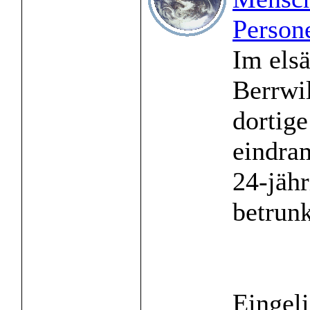
Persone
Im els
Berrwi
dortige
eindra
24-jähr
betrunk
Eingeli