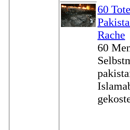
60 Tote
Pakista
Rache
60 Men
Selbstm
pakist
Islama
gekostet