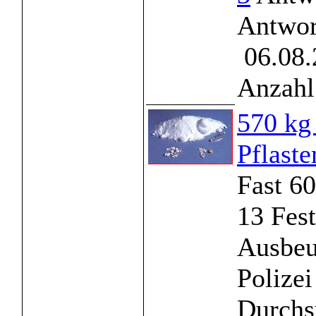
Antwor
06.08.
Anzahl
570 kg
Pflaste
Fast 6
13 Fes
Ausbeu
Polizei
Durchs