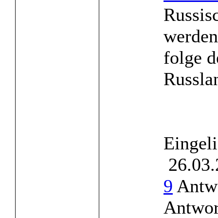
Russis
werden 
folge d
Russlan
Eingel
26.03.
9
Antwo
Antwor