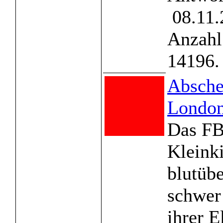
08.11.
Anzahl
14196.
Abscheu
Londo
Das FBI
Kleink
blutüb
schwer
ihrer E