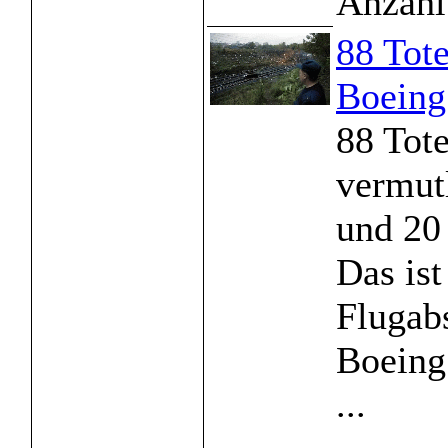
Anzahl
88 Tote
Boeing
88 Tote
vermut
und 20
Das ist
Flugabs
Boeing
...