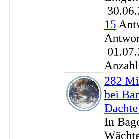
30.06.
15
Antw
Antwor
01.07.
Anzahl
282 Mi
bei Ban
Dachte
In Bag
Wächte