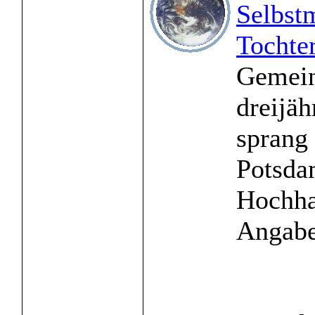
Selbst
Tochter
Gemein
dreijäh
sprang 
Potsda
Hochha
Angaben