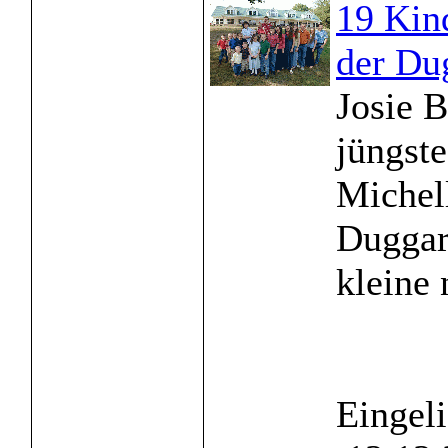
19 Kin
der Du
Josie B
jüngst
Michel
Duggar.
kleine
Eingel