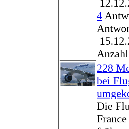
12.12.
4
Antwo
Antwor
15.12.
Anzahl
228 Me
bei Fl
umgek
Die Flu
France