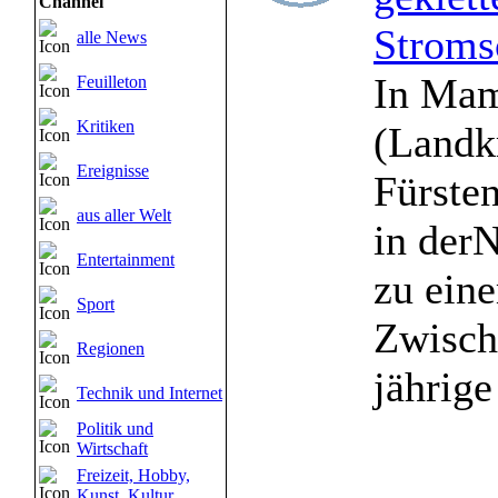
Channel
Stroms
alle News
In Ma
Feuilleton
Kritiken
(Landk
Ereignisse
Fürste
aus aller Welt
in der
Entertainment
zu ein
Sport
Zwisch
Regionen
jährige 
Technik und Internet
Politik und
Wirtschaft
Freizeit, Hobby,
Kunst, Kultur