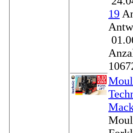
24.0
19
An
Antw
01.0
Anzah
1067
Moul
Techn
Mack
Moul