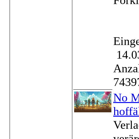
Forkli
Einge
14.0
Anzah
7439
No M
hoff
Verla
verär