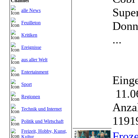
Channel
Supe
alle News
Donn
Feuilleton
Kritiken
...
Ereignisse
aus aller Welt
Entertainment
Einge
Sport
11.0
Regionen
Anzah
Technik und Internet
1191
Politik und Wirtschaft
Freizeit, Hobby, Kunst,
Froze
Kultur