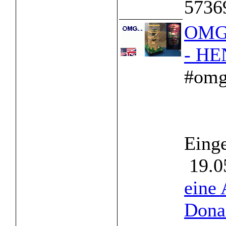
5736
OMG -
- HE
#omg 
Einge
19.0
eine 
Dona