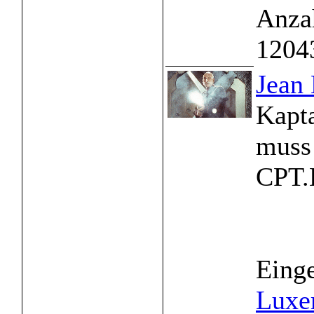
Anzah
1204
Jean
Kapta
muss 
CPT.K
Einge
Luxe