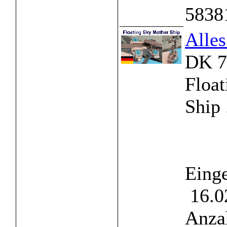
5838
Alle
DK 7
Floa
Ship .
Einge
16.0
Anzah