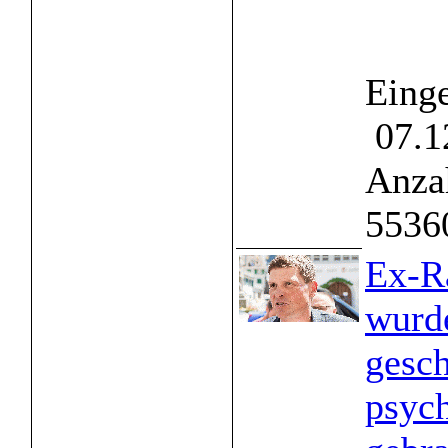
Einge
07.1
Anzah
5536
Ex-Ra
wurde
gesc
psych