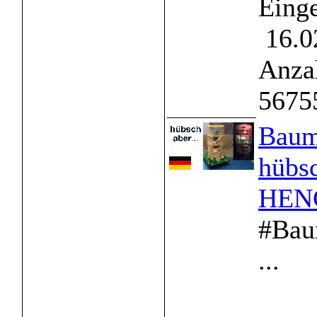
Einge
16.0
Anzah
5675
Baum
hübsc
HENG
#Bau
...