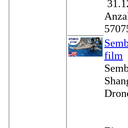
31.1
Anzah
5707
Sembo
film
Semb
Shang
Drone