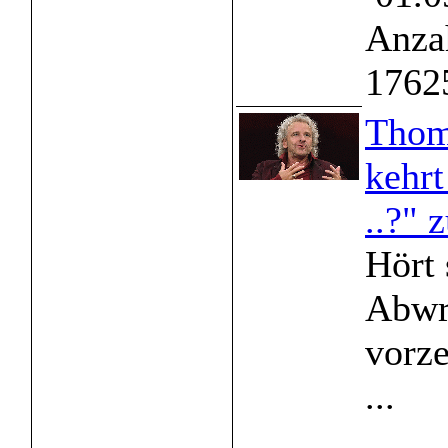
Anzah
1762
Thom
kehrt
..?" 
Hört 
Abwr
vorze
...