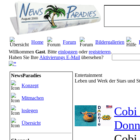
Home
Forum
Bildergallerien
Willkommen
Gast
. Bitte
einloggen
oder
registrieren
.
Haben Sie Ihre
Aktivierungs E-Mail
übersehen?
Entertainment
NewsParadies
Leben und Werk der Stars und S
Konzept
Mitmachen
Cobi 
loslegen
Donn
Übersicht
Cobi