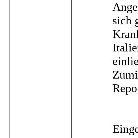
Angel
sich 
Kran
Itali
einli
Zumin
Repor
Einge