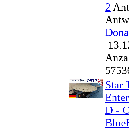
2
Ant
Antw
Dona
13.1
Anzah
5753
Star 
Ente
D - C
Blue