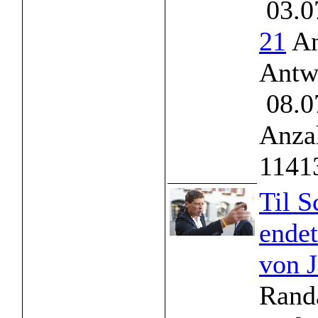
03.0
21
An
Antw
08.0
Anzah
1141
Til S
ende
von J
Randa