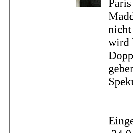
Paris
Madd
nicht
wird 
Dopp
gebe
Speku
Einge