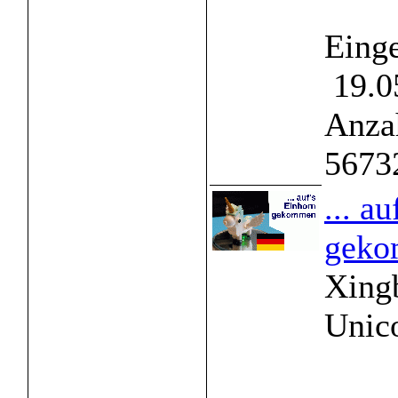
Einge
19.0
Anzah
5673
... a
gek
Xing
Unico