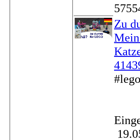
5755
Zu d
Mein 
Katz
4143
#lego
Einge
19.0