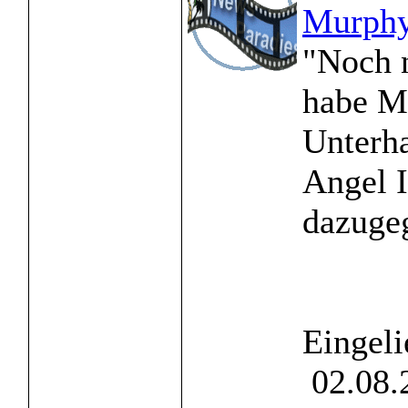
Murph
"Noch 
habe M
Unterha
Angel 
dazugeg
Eingeli
02.08.