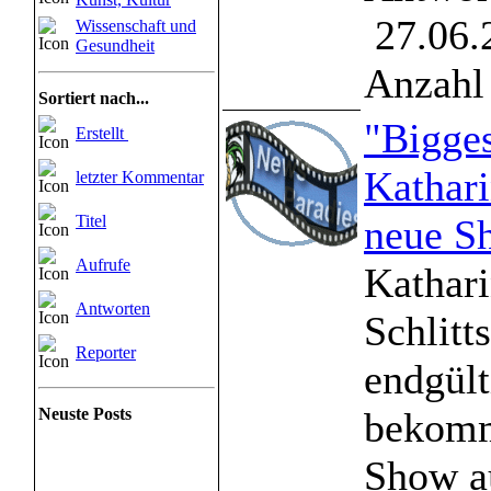
27.06.
Wissenschaft und
Gesundheit
Anzahl 
Sortiert nach...
"Bigges
Erstellt
Kathar
letzter Kommentar
Titel
neue S
Aufrufe
Kathari
Antworten
Schlitt
Reporter
endgül
Neuste Posts
bekomm
Show a