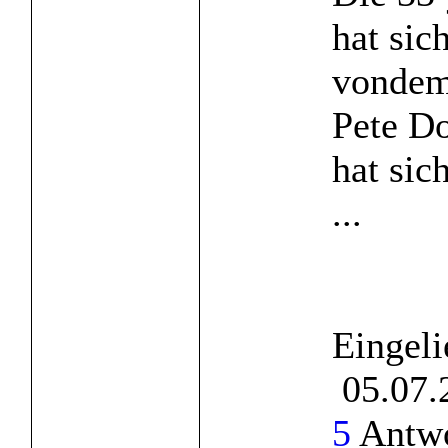
hat sic
vondem
Pete Do
hat sic
...
Eingeli
05.07.
5
Antwo