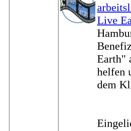
arbeits
Live Ea
Hambur
Benefi
Earth" 
helfen 
dem Kli
Eingeli