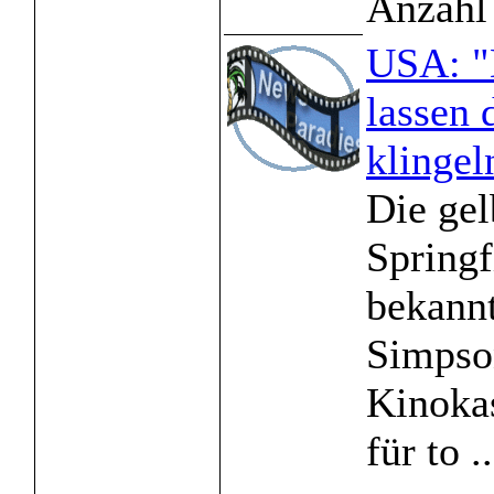
Anzahl 
USA: "
lassen 
klingel
Die gel
Springf
bekannt
Simpso
Kinoka
für to ..