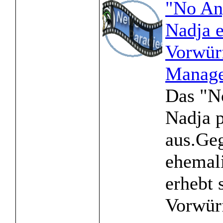
"No An
Nadja 
Vorwür
Manag
Das "N
Nadja 
aus.Ge
ehemal
erhebt 
Vorwürf