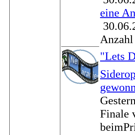
eine A
30.06.
Anzahl 
"Lets 
Siderop
gewon
Gestern
Finale
beimPr