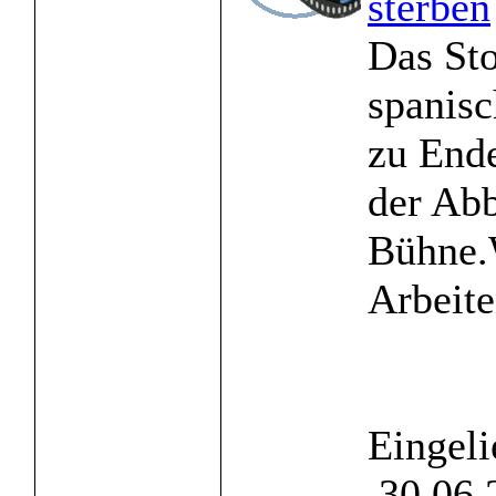
sterben
Das St
spanis
zu End
der Ab
Bühne.
Arbeiten
Eingeli
30.06.