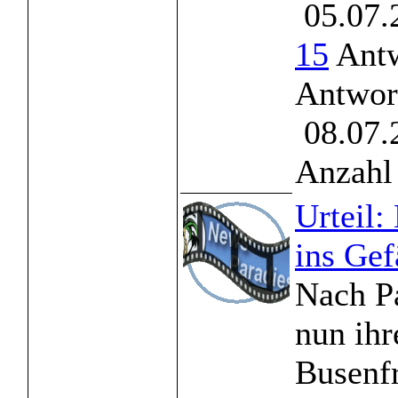
05.07.
15
Antw
Antwor
08.07.
Anzahl 
Urteil:
ins Gef
Nach Pa
nun ihr
Busenf