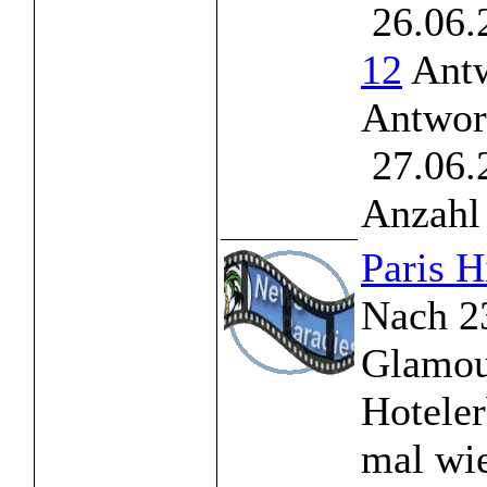
26.06.
12
Antw
Antwor
27.06.
Anzahl 
Paris H
Nach 2
Glamou
Hoteler
mal wi