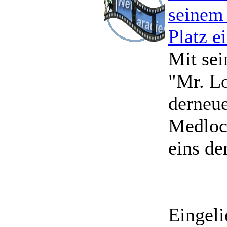
seinem
Platz e
Mit se
"Mr. Lo
derneu
Medlock
eins der
Eingeli