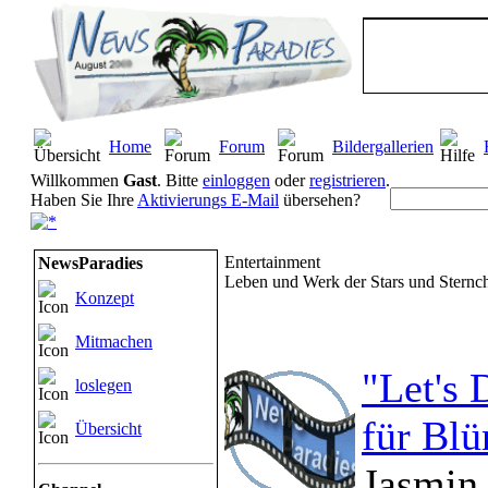
Home
Forum
Bildergallerien
Willkommen
Gast
. Bitte
einloggen
oder
registrieren
.
Haben Sie Ihre
Aktivierungs E-Mail
übersehen?
Entertainment
NewsParadies
Leben und Werk der Stars und Sternc
Konzept
Mitmachen
"Let's 
loslegen
für Bl
Übersicht
Jasmin 