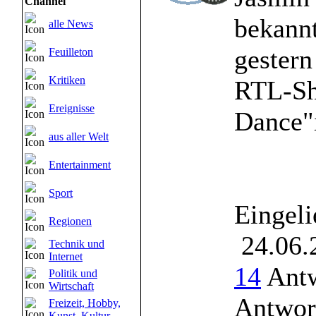
Channel
bekannt
alle News
gestern
Feuilleton
Kritiken
RTL-Sh
Ereignisse
Dance"i
aus aller Welt
Entertainment
Sport
Eingeli
Regionen
24.06.
Technik und
Internet
14
Antw
Politik und
Wirtschaft
Antwor
Freizeit, Hobby,
Kunst, Kultur