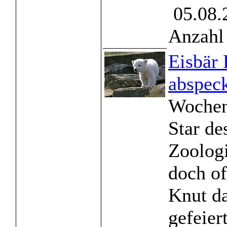
05.08.
Anzahl 
Eisbär
abspec
Wochen
Star de
Zoologi
doch of
Knut da
gefeiert