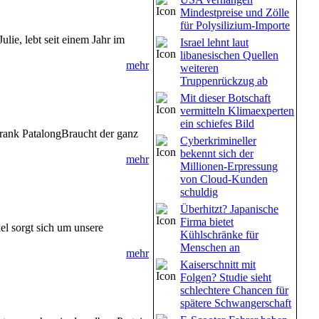
Mindestpreise und Zölle
für Polysilizium-Importe
lie, lebt seit einem Jahr im
Israel lehnt laut
libanesischen Quellen
mehr
weiteren
Truppenrückzug ab
Mit dieser Botschaft
vermitteln Klimaexperten
ein schiefes Bild
rank PatalongBraucht der ganz
Cyberkrimineller
bekennt sich der
mehr
Millionen-Erpressung
von Cloud-Kunden
schuldig
Überhitzt? Japanische
Firma bietet
l sorgt sich um unsere
Kühlschränke für
Menschen an
mehr
Kaiserschnitt mit
Folgen? Studie sieht
schlechtere Chancen für
spätere Schwangerschaft