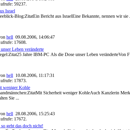
ufrufe: 59237.
us Israel
blick-Blog:ZitatEin Bericht aus IsraelEine Bekannte, nennen wir sie Ju
 von
hell
09.08.2006, 14:06:47
ufrufe: 17608.
 unser Leben veränderte
gel:Zitat25 Jahre IBM-PC Als die Dose unser Leben veränderteVon F
 von
hell
10.08.2006, 11:17:31
ufrufe: 17873.
it weniger Kohle
ndmännchen:ZitatMit Sicherheit weniger KohleAuch Kanzlerin Merke
lten Sie ...
 von
hell
28.08.2006, 15:25:43
ufrufe: 17672.
 so geht das doch nicht!