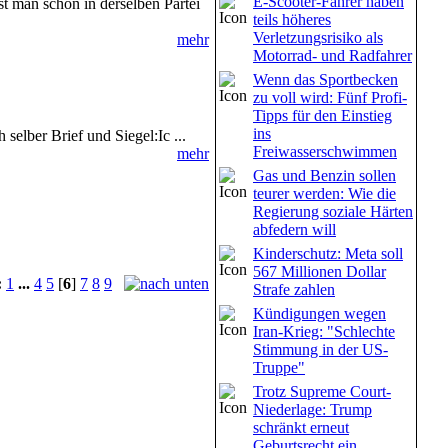
E-Scooter-Fahrer haben
st man schon in derselben Partei
teils höheres
Verletzungsrisiko als
mehr
Motorrad- und Radfahrer
Wenn das Sportbecken
zu voll wird: Fünf Profi-
Tipps für den Einstieg
ins
selber Brief und Siegel:Ic ...
Freiwasserschwimmen
mehr
Gas und Benzin sollen
teurer werden: Wie die
Regierung soziale Härten
abfedern will
Kinderschutz: Meta soll
567 Millionen Dollar
:
1
...
4
5
[
6
]
7
8
9
Strafe zahlen
Kündigungen wegen
Iran-Krieg: "Schlechte
Stimmung in der US-
Truppe"
Trotz Supreme Court-
Niederlage: Trump
schränkt erneut
Geburtsrecht ein