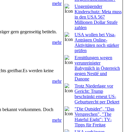
mehr
Ungenügender
Kinderschutz: Meta muss
in den USA 567
Millionen Dollar Strafe
zahlen
äger gern gegenseitig betiteln.
USA wollen bei Visa-
Anträgen Online-
mehr
Aktivitäten noch stärker
prüfen
Ermittlungen wegen
verunreinigter
Babymilch in Österreich
hts greifbar.Es werden keine
gegen Nestlé und
Danone
mehr
Trotz Niederlage vor
Gericht: Trump
beschränkt erneut US-
Geburtsrecht per Dekret
"Die Outsider", "Das
ren bekannt vorkommen. Doch
Versprechen", "The
Hateful Eight": TV-
mehr
Tipps für Freitag
USA verhängen