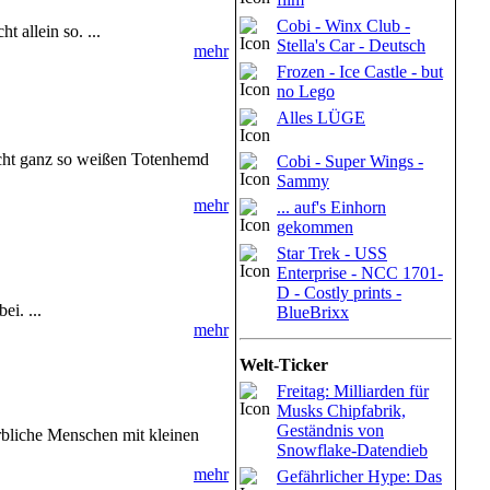
Cobi - Winx Club -
 allein so. ...
Stella's Car - Deutsch
mehr
Frozen - Ice Castle - but
no Lego
Alles LÜGE
nicht ganz so weißen Totenhemd
Cobi - Super Wings -
Sammy
mehr
... auf's Einhorn
gekommen
Star Trek - USS
Enterprise - NCC 1701-
D - Costly prints -
i. ...
BlueBrixx
mehr
Welt-Ticker
Freitag: Milliarden für
Musks Chipfabrik,
Geständnis von
erbliche Menschen mit kleinen
Snowflake-Datendieb
mehr
Gefährlicher Hype: Das