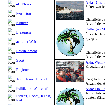
Aida - Gestr
alle News
Selten war ic
Feuilleton
Eingeliefert
Kritiken
Anzahl der A
Oettingers M
Ereignisse
Über die To
des Verb ...
aus aller Welt
Entertainment
Eingeliefert
Anzahl der A
Sport
Aida: Wenn ei
Kreuzfahrer 
Regionen
Technik und Internet
Eingeliefert
Anzahl der A
Politik und Wirtschaft
Aida: Ein Cl
Also Club, so
Freizeit, Hobby, Kunst,
bunten Bändc
Kultur