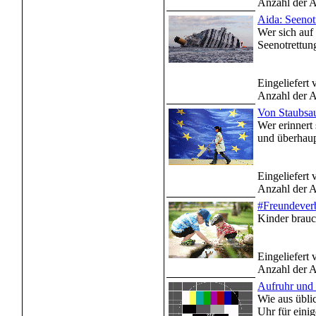
Anzahl der A
Aida: Seenot
Wer sich auf
Seenotrettung
Eingeliefert
Anzahl der A
Von Staubsau
Wer erinnert
und überhaupt
Eingeliefert
Anzahl der A
#Freundeverb
Kinder brauch
Eingeliefert
Anzahl der A
Aufruhr und
Wie aus übli
Uhr für eini