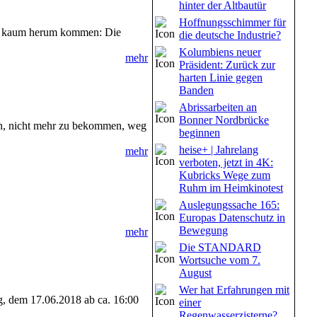
hinter der Altbautür
Hoffnungsschimmer für
sie kaum herum kommen: Die
die deutsche Industrie?
Kolumbiens neuer
mehr
Präsident: Zurück zur
harten Linie gegen
Banden
Abrissarbeiten an
Bonner Nordbrücke
ten, nicht mehr zu bekommen, weg
beginnen
heise+ | Jahrelang
mehr
verboten, jetzt in 4K:
Kubricks Wege zum
Ruhm im Heimkinotest
Auslegungssache 165:
Europas Datenschutz in
Bewegung
mehr
Die STANDARD
Wortsuche vom 7.
August
Wer hat Erfahrungen mit
ag, dem 17.06.2018 ab ca. 16:00
einer
Regenwasserzisterne?