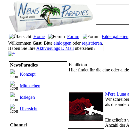
Home
Forum
Bildergallerien
Willkommen
Gast
. Bitte
einloggen
oder
registrieren
.
Haben Sie Ihre
Aktivierungs E-Mail
übersehen?
Feuilleton
NewsParadies
Hier findet Ihr die eine oder a
Konzept
Mitmachen
M'era Luna a
loslegen
Wir schreibe
als die anderen
Übersicht
Eingeliefert
Channel
Anzahl der A