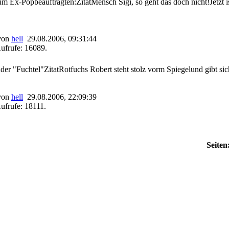
um Ex-Popbeauftragten:ZitatMensch Sigi, so geht das doch nicht!Jetzt i
 von
hell
29.08.2006, 09:31:44
ufrufe: 16089.
er "Fuchtel"ZitatRotfuchs Robert steht stolz vorm Spiegelund gibt sich 
 von
hell
29.08.2006, 22:09:39
ufrufe: 18111.
Seiten