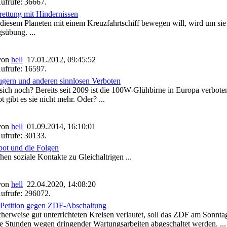
ufrufe: 36667.
rettung mit Hindernissen
 diesem Planeten mit einem Kreuzfahrtschiff bewegen will, wird um 
sübung. ...
 von
hell
17.01.2012, 09:45:52
ufrufe: 16597.
gern und anderen sinnlosen Verboten
 sich noch? Bereits seit 2009 ist die 100W-Glühbirne in Europa verbo
 gibt es sie nicht mehr. Oder? ...
 von
hell
01.09.2014, 16:10:01
ufrufe: 30133.
ot und die Folgen
en soziale Kontakte zu Gleichaltrigen ...
 von
hell
22.04.2020, 14:08:20
ufrufe: 296072.
 Petition gegen ZDF-Abschaltung
cherweise gut unterrichteten Kreisen verlautet, soll das ZDF am Sonnt
ge Stunden wegen dringender Wartungsarbeiten abgeschaltet werden. ...