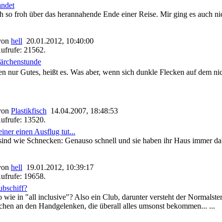
andet
h so froh über das herannahende Ende einer Reise. Mir ging es auch nicht
 von
hell
20.01.2012, 10:40:00
ufrufe: 21562.
ärchenstunde
ten nur Gutes, heißt es. Was aber, wenn sich dunkle Flecken auf dem 
 von
Plastikfisch
14.04.2007, 18:48:53
ufrufe: 13520.
ner einen Ausflug tut...
sind wie Schnecken: Genauso schnell und sie haben ihr Haus immer dabe
 von
hell
19.01.2012, 10:39:17
ufrufe: 19658.
ubschiff?
 wie in "all inclusive"? Also ein Club, darunter versteht der Normalst
hen an den Handgelenken, die überall alles umsonst bekommen... ...