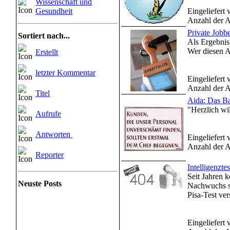
Wissenschaft und
Gesundheit
Eingeliefert
Anzahl der A
Private Jobbe
Sortiert nach...
Als Ergebnis
Wer diesen A
Erstellt
letzter Kommentar
Eingeliefert
Anzahl der A
Titel
Aida: Das Ba
"Herzlich wi
Aufrufe
Antworten
Eingeliefert
Anzahl der A
Reporter
Intelligenzte
Seit Jahren k
Neuste Posts
Nachwuchs si
Pisa-Test ver
Eingeliefert