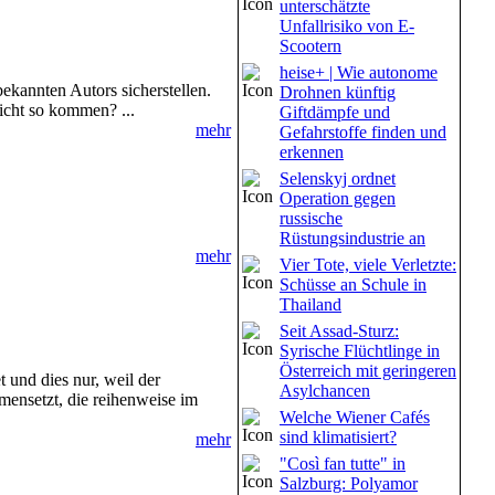
unterschätzte
Unfallrisiko von E-
Scootern
heise+ | Wie autonome
ekannten Autors sicherstellen.
Drohnen künftig
icht so kommen? ...
Giftdämpfe und
mehr
Gefahrstoffe finden und
erkennen
Selenskyj ordnet
Operation gegen
russische
Rüstungsindustrie an
mehr
Vier Tote, viele Verletzte:
Schüsse an Schule in
Thailand
Seit Assad-Sturz:
Syrische Flüchtlinge in
Österreich mit geringeren
 und dies nur, weil der
Asylchancen
mensetzt, die reihenweise im
Welche Wiener Cafés
sind klimatisiert?
mehr
"Così fan tutte" in
Salzburg: Polyamor