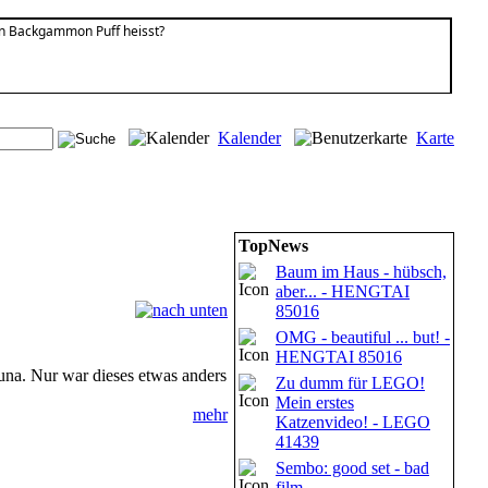
on Backgammon Puff heisst?
Kalender
Karte
TopNews
Baum im Haus - hübsch,
aber... - HENGTAI
85016
OMG - beautiful ... but! -
HENGTAI 85016
Luna. Nur war dieses etwas anders
Zu dumm für LEGO!
Mein erstes
mehr
Katzenvideo! - LEGO
41439
Sembo: good set - bad
film