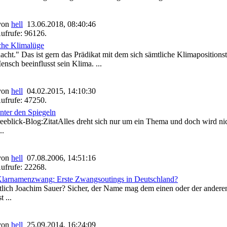
 von
hell
13.06.2018, 08:40:46
ufrufe: 96126.
iche Klimalüge
cht." Das ist gern das Prädikat mit dem sich sämtliche Klimapositionstr
ensch beeinflusst sein Klima. ...
 von
hell
04.02.2015, 14:10:30
ufrufe: 47250.
inter den Spiegeln
eblick-Blog:ZitatAlles dreht sich nur um ein Thema und doch wird nic
..
 von
hell
07.08.2006, 14:51:16
ufrufe: 22268.
Klarnamenzwang: Erste Zwangsoutings in Deutschland?
ntlich Joachim Sauer? Sicher, der Name mag dem einen oder der ande
 ...
 von
hell
25.09.2014, 16:24:09