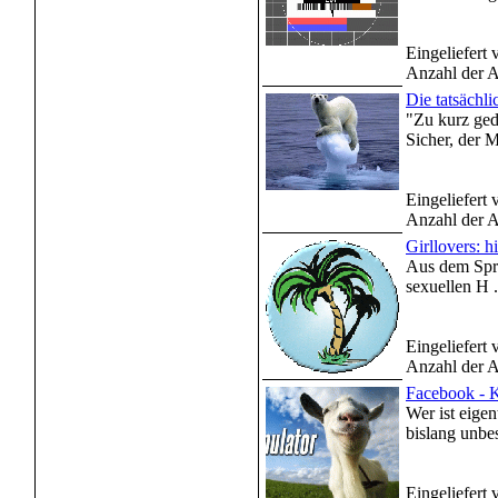
Eingeliefert
Anzahl der A
Die tatsächl
"Zu kurz geda
Sicher, der M
Eingeliefert
Anzahl der A
Girllovers: h
Aus dem Spre
sexuellen H .
Eingeliefert
Anzahl der A
Facebook - 
Wer ist eige
bislang unbest
Eingeliefert