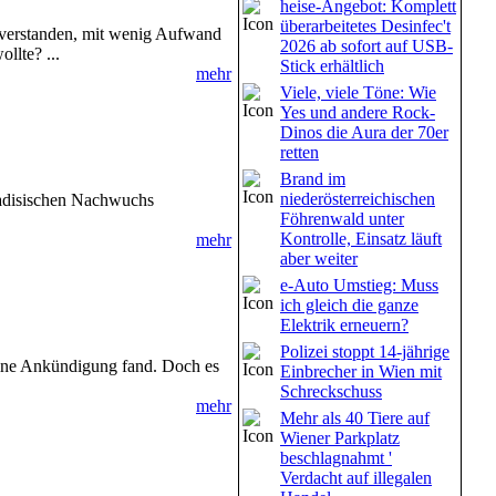
heise-Angebot: Komplett
überarbeitetes Desinfec't
s verstanden, mit wenig Aufwand
2026 ab sofort auf USB-
llte? ...
Stick erhältlich
mehr
Viele, viele Töne: Wie
Yes und andere Rock-
Dinos die Aura der 70er
retten
Brand im
niederösterreichischen
radisischen Nachwuchs
Föhrenwald unter
Kontrolle, Einsatz läuft
mehr
aber weiter
e-Auto Umstieg: Muss
ich gleich die ganze
Elektrik erneuern?
Polizei stoppt 14-jährige
 eine Ankündigung fand. Doch es
Einbrecher in Wien mit
Schreckschuss
mehr
Mehr als 40 Tiere auf
Wiener Parkplatz
beschlagnahmt '
Verdacht auf illegalen