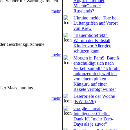
Angriff "fremder
en Sender für Wartungsarbeiten
Mächte" - oder
Russlands?
mehr
Ukraine meldet Tote bei
Luftangriffen auf Vorort
von Kiew
"Bauernhofeffekt":
Warum der Kuhstall
eder Geschenkgutscheine
Kinder vor Allergien
schützen kann
mehr
Morgen in PamS: Bareiß
entschuldigt sich nach
Verkehrsunfall ' "Ich fuhr
unkonzentriert, weil ich
von einem pinken
Känguru auf einer
eiko Maas, nun ins
Rakete verfolgt wurde"
Leserbriefe der Woche
mehr
(KW 32/26)
Google-Threat-
Intelligence-Chefin:
Dank KI "mehr Zero-
Days als je zuvor"