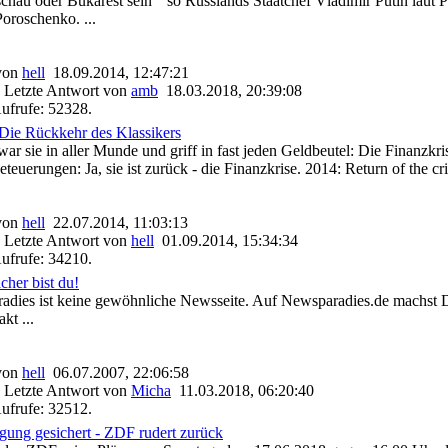
schau oder Bukarest sein" so Russlands Staatchef Vladimir Putin laut
Poroschenko. ...
 von
hell
18.09.2014, 12:47:21
 Letzte Antwort von
amb
18.03.2018, 20:39:08
ufrufe: 52328.
 Die Rückkehr des Klassikers
r sie in aller Munde und griff in fast jeden Geldbeutel: Die Finanzkri
eteuerungen: Ja, sie ist zurück - die Finanzkrise. 2014: Return of the cris
 von
hell
22.07.2014, 11:03:13
 Letzte Antwort von
hell
01.09.2014, 15:34:34
ufrufe: 34210.
her bist du!
dies ist keine gewöhnliche Newsseite. Auf Newsparadies.de machst 
kt ...
 von
hell
06.07.2007, 22:06:58
 Letzte Antwort von
Micha
11.03.2018, 06:20:40
ufrufe: 32512.
ung gesichert - ZDF rudert zurück