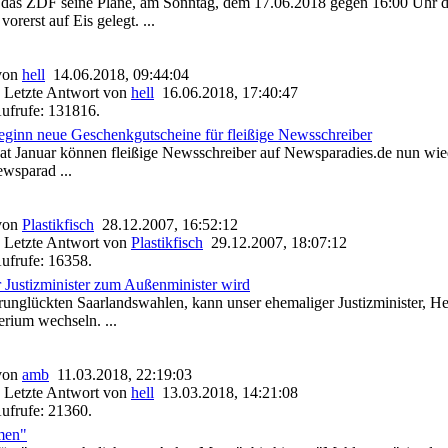
 das ZDF seine Pläne, am Sonntag, dem 17.06.2018 gegen 16:00 Uhr d
vorerst auf Eis gelegt. ...
 von
hell
14.06.2018, 09:44:04
 Letzte Antwort von
hell
16.06.2018, 17:40:47
ufrufe: 131816.
ginn neue Geschenkgutscheine für fleißige Newsschreiber
t Januar können fleißige Newsschreiber auf Newsparadies.de nun wi
wsparad ...
 von
Plastikfisch
28.12.2007, 16:52:12
 Letzte Antwort von
Plastikfisch
29.12.2007, 18:07:12
ufrufe: 16358.
Justizminister zum Außenminister wird
runglückten Saarlandswahlen, kann unser ehemaliger Justizminister, H
rium wechseln. ...
 von
amb
11.03.2018, 22:19:03
 Letzte Antwort von
hell
13.03.2018, 14:21:08
ufrufe: 21360.
men"