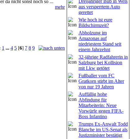
Dreijähriger Bub in Wels
a nicht sonst noch so ...
aus versperrtem Auto
mehr
gerettet
Wie hoch ist eure
Bildschirmzeit?
Abholzung im
Amazonas auf
niedrigstem Stand seit
:
1
...
4
5
[
6
]
7
8
9
einem Jahrzehnt
32-jährige Radfahrerin in
Salzburg bei Kollision
mit Lkw getötet
Fußballer vom FC
Gratkorn stirbt im Alter
von nur 19 Jahren
Auffällig hohe
Abfindung für
Mitarbeiterin: Neue
Vorwürfe gegen FIFA-
Boss Infantino
Trumps Ex-Anwalt Todd
Blanche im US-Senat als
Justizminister bestätigt