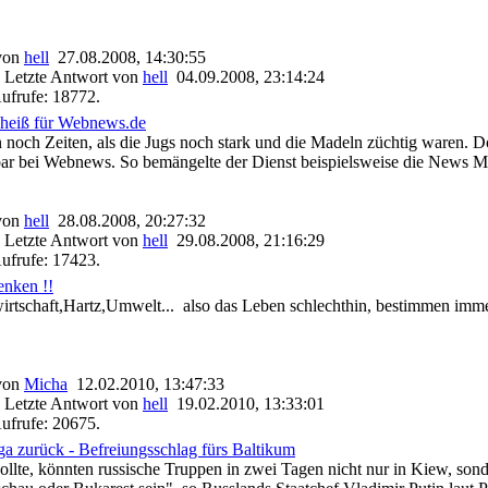
 von
hell
27.08.2008, 14:30:55
 Letzte Antwort von
hell
04.09.2008, 23:14:24
ufrufe: 18772.
heiß für Webnews.de
 noch Zeiten, als die Jugs noch stark und die Madeln züchtig waren. Do
bar bei Webnews. So bemängelte der Dienst beispielsweise die News M
 von
hell
28.08.2008, 20:27:32
 Letzte Antwort von
hell
29.08.2008, 21:16:29
ufrufe: 17423.
enken !!
irtschaft,Hartz,Umwelt... also das Leben schlechthin, bestimmen imme
 von
Micha
12.02.2010, 13:47:33
 Letzte Antwort von
hell
19.02.2010, 13:33:01
ufrufe: 20675.
iga zurück - Befreiungsschlag fürs Baltikum
llte, könnten russische Truppen in zwei Tagen nicht nur in Kiew, sond