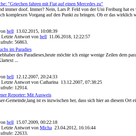
che: "Griechen fahren mit Fiat auf einen Mercedes zu"
nd immer doof. Immer? Nein, Lars P. Feld von der Uni Freiburg hat e
ich komplexen Vorgang auf den Punkt zu bringen. Ob er das wirklich wo
 von
hell
13.02.2015, 10:08:39
 Letzte Antwort von
hell
11.06.2018, 12:22:57
ufrufe: 56863.
chs im Paradies
Liebhaber des Paradieses,heute möchte ich enige wenige Zeilen dem pa
artext ...
 von
hell
12.12.2007, 20:24:33
 Letzte Antwort von Catharina 13.12.2007, 07:38:25
ufrufe: 12914.
ener Reporter: Mit Ausweis
ser-Gemeinde,lang ist es inzwischen her, dass sich hier an diesem Ort
 von
hell
15.07.2009, 00:22:18
 Letzte Antwort von
Micha
23.04.2012, 16:16:44
ufrufe: 22633.