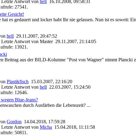
 Letzte Antwort von
hell
16.10.2008, 09:58:31
ufrufe: 27541.
ite Gesicht!
 hat es gedauert und locker habt Ihr nie gelassen. Nun ist es soweit: 
 von
hell
29.11.2007, 20:47:52
 Letzte Antwort von Master 29.11.2007, 21:14:05
ufrufe: 13921.
ncki
n Beitrag aus der BILD-Kolumne "Post von Wagner" nimmt Plancki zu
 von
Plastikfisch
15.03.2007, 22:16:20
 Letzte Antwort von
hell
22.03.2007, 15:24:50
ufrufe: 12646.
n wegen Blue-Jeans?
enwaschen durch Ausfärben die Lebenszeit? ...
 von
Gordon
14.04.2018, 17:59:28
 Letzte Antwort von
Micha
15.04.2018, 11:11:58
ufrufe: 50811.