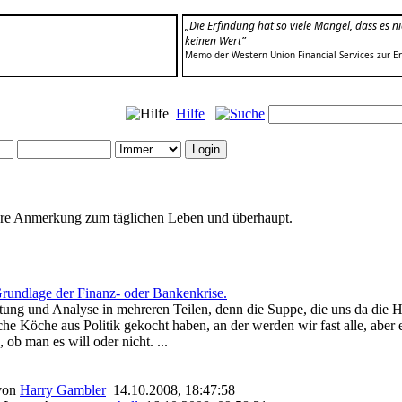
„Die Erfindung hat so viele Mängel, dass es n
keinen Wert”
Memo der Western Union Financial Services zur Er
Hilfe
ndere Anmerkung zum täglichen Leben und überhaupt.
Grundlage der Finanz- oder Bankenkrise.
tung und Analyse in mehreren Teilen, denn die Suppe, die uns da die 
he Köche aus Politik gekocht haben, an der werden wir fast alle, aber e
, ob man es will oder nicht. ...
 von
Harry Gambler
14.10.2008, 18:47:58