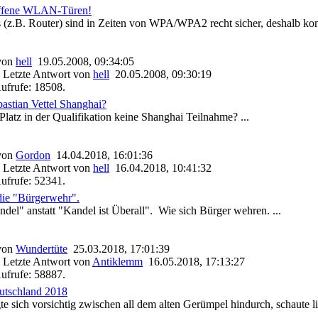
offene WLAN-Türen!
 (z.B. Router) sind in Zeiten von WPA/WPA2 recht sicher, deshalb konze
 von
hell
19.05.2008, 09:34:05
 Letzte Antwort von
hell
20.05.2008, 09:30:19
ufrufe: 18508.
astian Vettel Shanghai?
Platz in der Qualifikation keine Shanghai Teilnahme? ...
 von
Gordon
14.04.2018, 16:01:36
 Letzte Antwort von
hell
16.04.2018, 10:41:32
ufrufe: 52341.
die "Bürgerwehr".
ndel" anstatt "Kandel ist Überall". Wie sich Bürger wehren. ...
 von
Wundertüte
25.03.2018, 17:01:39
 Letzte Antwort von
Antiklemm
16.05.2018, 17:13:27
ufrufe: 58887.
utschland 2018
e sich vorsichtig zwischen all dem alten Gerümpel hindurch, schaute li