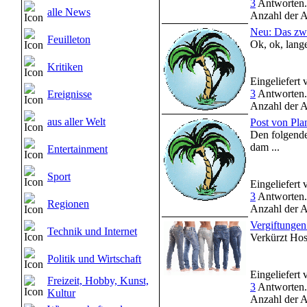
3
Antworten.
alle News
Anzahl der A
Neu: Das zwe
Feuilleton
Ok, ok, lange
Kritiken
Eingeliefert
3
Antworten.
Ereignisse
Anzahl der A
aus aller Welt
Post von Pla
Den folgende
dam ...
Entertainment
Sport
Eingeliefert
3
Antworten.
Regionen
Anzahl der A
Vergiftunge
Technik und Internet
Verkürzt Hos
Politik und Wirtschaft
Eingeliefert
Freizeit, Hobby, Kunst,
3
Antworten.
Kultur
Anzahl der A