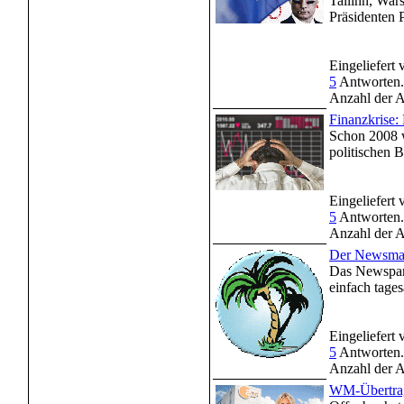
Tallinn, War
Präsidenten 
Eingeliefert
5
Antworten.
Anzahl der A
Finanzkrise:
Schon 2008 wa
politischen B
Eingeliefert
5
Antworten.
Anzahl der A
Der Newsmac
Das Newspara
einfach tagesa
Eingeliefert
5
Antworten.
Anzahl der A
WM-Übertrag