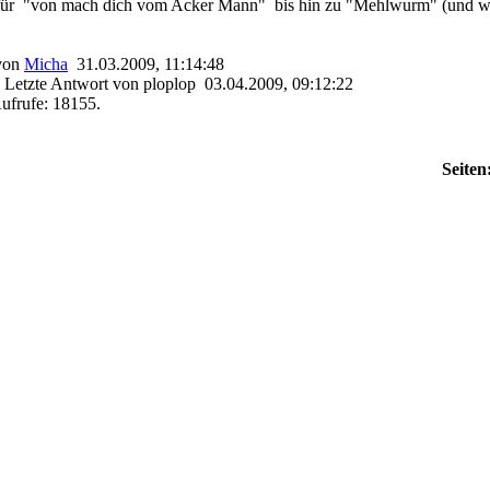
r "von mach dich vom Acker Mann" bis hin zu "Mehlwurm" (und wer d
 von
Micha
31.03.2009, 11:14:48
 Letzte Antwort von ploplop 03.04.2009, 09:12:22
ufrufe: 18155.
Seiten