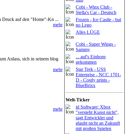
Cobi - Winx Club -
Stella's Car - Deutsch
Ein Druck auf den "Home"-Kn ...
Frozen - Ice Castle - but
mehr
no Lego
Alles LÜGE
Cobi - Super Wings -
Sammy
... auf's Einhorn
m Anlass, sich in seinem blog
gekommen
Star Trek - USS
mehr
Enterprise - NCC 1701-
D - Costly prints -
BlueBrixx
Welt-Ticker
id Software: Xbox
mehr
"versteht Kunst nicht",
sagt Entwickler und
glaubt nicht an Zukunft
mit großen Spielen