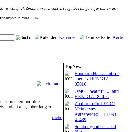
icht ernsthaft als Kommunikationsmittel taugt. Das Ding hat für uns an sich
findung des Telefons, 1876
Kalender
Karte
TopNews
Baum im Haus - hübsch,
aber... - HENGTAI
85016
OMG - beautiful ... but! -
HENGTAI 85016
Heuschrecken und ihre
Zu dumm für LEGO!
ben nicht alle, Jahre lang zu
Mein erstes
Katzenvideo! - LEGO
mehr
41439
Sembo: good set - bad
film