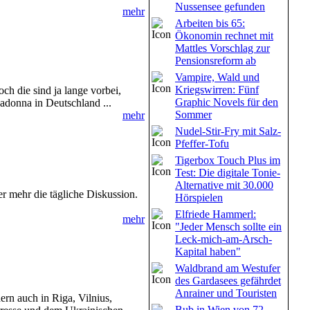
Nussensee gefunden
mehr
Arbeiten bis 65:
Ökonomin rechnet mit
Mattles Vorschlag zur
Pensionsreform ab
Vampire, Wald und
Kriegswirren: Fünf
ch die sind ja lange vorbei,
Graphic Novels für den
adonna in Deutschland ...
Sommer
mehr
Nudel-Stir-Fry mit Salz-
Pfeffer-Tofu
Tigerbox Touch Plus im
Test: Die digitale Tonie-
Alternative mit 30.000
r mehr die tägliche Diskussion.
Hörspielen
Elfriede Hammerl:
mehr
"Jeder Mensch sollte ein
Leck-mich-am-Arsch-
Kapital haben"
Waldbrand am Westufer
des Gardasees gefährdet
Anrainer und Touristen
ern auch in Riga, Vilnius,
Bub in Wien von 72-