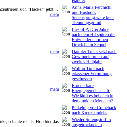
Handel
Anna-Maria Ferchichi
ntrieren sich "Hacker" jetzt ...
und Bushido:
mehr
Seitensprung wäre kein
Trennungsgrund
Lies of P: Drei Jahre
nach dem Hit spüren die
Entwickler enormen
Druck beim Sequel
Daimler Truck setzt nach
mehr
Gewinneinbruch auf
zweites Halbjahr
Wolf in Tirol nach
erlassener Verordnung
geschossen
Erneuerbare
mehr
Energiegemeinschaft:
Wie läuft es bei euch in
den dunklen Monaten?
Pinkelnig vor Comeback
nach Kreuzbandriss
Wieder Sprengstoff in
nks, schaute rechts. Hob hier das
ausgetrocknetem