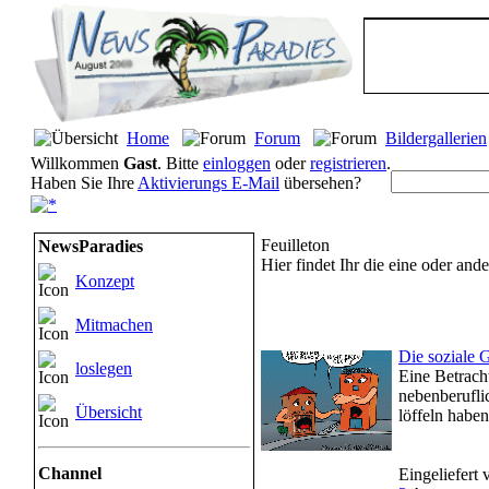
Home
Forum
Bildergallerien
Willkommen
Gast
. Bitte
einloggen
oder
registrieren
.
Haben Sie Ihre
Aktivierungs E-Mail
übersehen?
Feuilleton
NewsParadies
Hier findet Ihr die eine oder a
Konzept
Mitmachen
Die soziale 
loslegen
Eine Betrach
nebenberuflic
Übersicht
löffeln haben
Channel
Eingeliefert