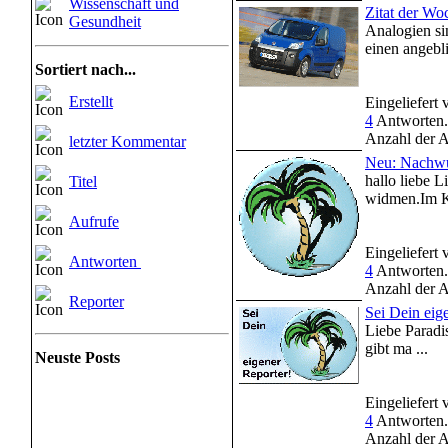
Wissenschaft und
Zitat der Wo
Gesundheit
Analogien si
einen angebl
Sortiert nach...
Erstellt
Eingeliefert
4
Antworten.
Anzahl der A
letzter Kommentar
Neu: Nachwu
hallo liebe 
Titel
widmen.Im Kl
Aufrufe
Eingeliefert
Antworten
4
Antworten.
Anzahl der A
Reporter
Sei Dein eig
Liebe Paradi
gibt ma ...
Neuste Posts
Eingeliefert
4
Antworten.
Anzahl der A