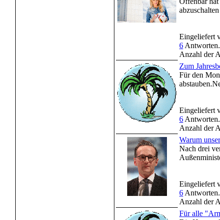
Offenbar hat
abzuschalten 
Eingeliefert
6
Antworten.
Anzahl der A
Zum Jahresbe
Für den Mona
abstauben.Ne
Eingeliefert
6
Antworten.
Anzahl der A
Warum unser 
Nach drei ve
Außenministe
Eingeliefert
6
Antworten.
Anzahl der A
Für alle "Ar