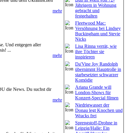
 Presse und dem Ukrainischen
Jährigem in Wohnung
gebracht und
mehr
festgehalten
Fleetwood Mac:
Versöhnung bei Lindsey
Buckingham und Stevie
Nicks
se. Und entgegen aller
Lisa Rinna verrät, wie
is! ...
ihre Töchter sie
mehr
inspirieren
Da'Vine Joy Randolph
übernimmt Hauptrolle in
starbesetzter schwarzer
Komödie
Ariana Grande will
DU die News. Du suchst dir
London-Shows für
Konzert-Special filmen
mehr
Niedrigwasser der
Donau legt Knochen und
Wracks frei
Sprengstoff-Drohne in
Leipzig/Halle: Ein