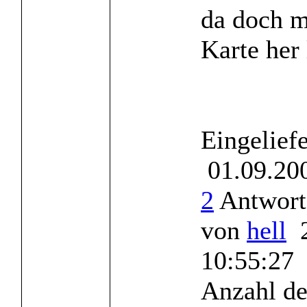
da doch m
Karte her l
Eingelief
01.09.200
2
Antworte
von
hell
2
10:55:27
Anzahl de