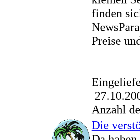
finden si
NewsPara
Preise und
Eingelief
27.10.200
Anzahl de
Die verst
Da haben 