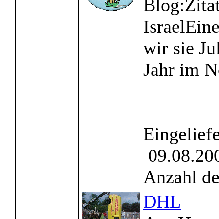
Blog:Zita
IsraelEin
wir sie Ju
Jahr im N
Eingelief
09.08.200
Anzahl de
DHL