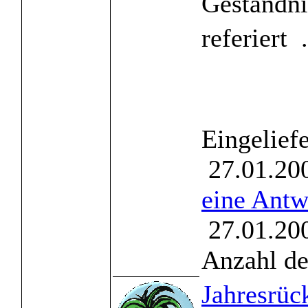
Geständni
referiert  .
Eingelief
27.01.200
eine Antw
27.01.200
Anzahl de
Jahresrüc