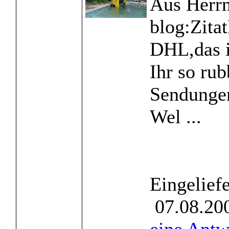
Aus Herrn
blog:Zita
DHL,das i
Ihr so rub
Sendungen
Wel ...
Eingelief
07.08.200