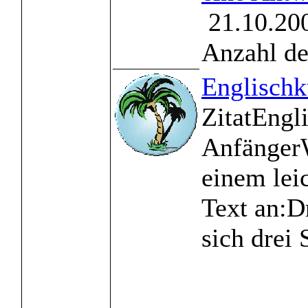
21.10.200
Anzahl de
Englischk
ZitatEngli
AnfängerW
einem lei
Text an:D
sich drei 