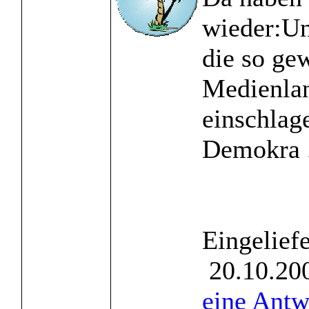
wieder:Un
die so gew
Medienlan
einschlag
Demokra .
Eingelief
20.10.200
eine Antw