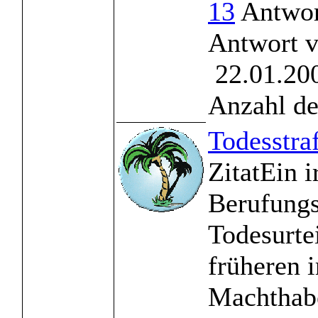
13
Antwor
Antwort 
22.01.200
Anzahl de
Todesstra
ZitatEin i
Berufungs
Todesurte
früheren 
Machthab