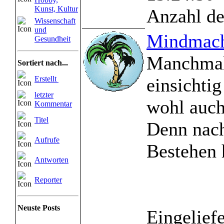
Kunst, Kultur
Anzahl de
Wissenschaft
und
Mindmach
Gesundheit
Manchmal
Sortiert nach...
Erstellt
einsichti
letzter
wohl auch
Kommentar
Titel
Denn nach
Aufrufe
Bestehen h
Antworten
Reporter
Neuste Posts
Eingelief