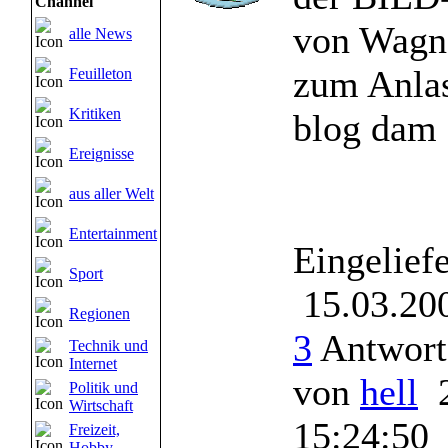
Channel
von Wagn
alle News
zum Anlas
Feuilleton
Kritiken
blog dam .
Ereignisse
aus aller Welt
Entertainment
Eingelief
Sport
15.03.200
Regionen
3
Antworte
Technik und
Internet
von
hell
2
Politik und
Wirtschaft
15:24:50
Freizeit,
Hobby,