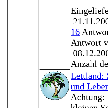
Eingelief
21.11.200
16
Antwor
Antwort 
08.12.200
Anzahl de
Lettland:
und Leben
Achtung: D
kleinen Se