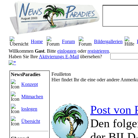
Home
Forum
Bildergallerien
Willkommen
Gast
. Bitte
einloggen
oder
registrieren
.
Haben Sie Ihre
Aktivierungs E-Mail
übersehen?
Feuilleton
NewsParadies
Hier findet Ihr die eine oder andere Anmer
Konzept
Mitmachen
Post von 
loslegen
Den folge
Übersicht
der BILD