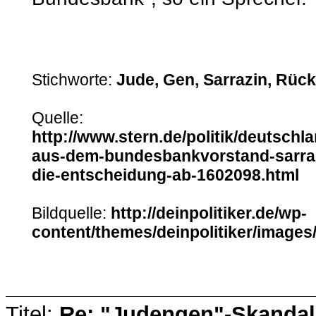
Stichworte:
Jude, Gen, Sarrazin, Rückt
Quelle:
http://www.stern.de/politik/deutschl
aus-dem-bundesbankvorstand-sarraz
die-entscheidung-ab-1602098.html
Bildquelle:
http://deinpolitiker.de/wp-
content/themes/deinpolitiker/images/
Titel:
Re: "Judengen"-Skandal