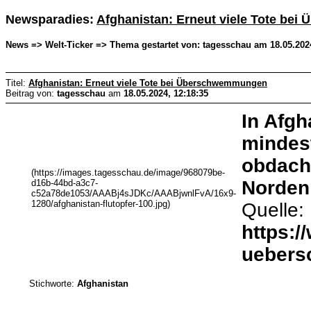
Newsparadies:
Afghanistan: Erneut viele Tote be
News => Welt-Ticker => Thema gestartet von: tagesschau am 18.05.2024
Titel:
Afghanistan: Erneut viele Tote bei Überschwemmungen
Beitrag von:
tagesschau
am
18.05.2024, 12:18:35
In Afg
mindes
obdachl
(https://images.tagesschau.de/image/968079be-
Norden
d16b-44bd-a3c7-
c52a78de1053/AAABj4sJDKc/AAABjwnlFvA/16x9-
1280/afghanistan-flutopfer-100.jpg)
Quelle:
https:/
uebers
Stichworte:
Afghanistan