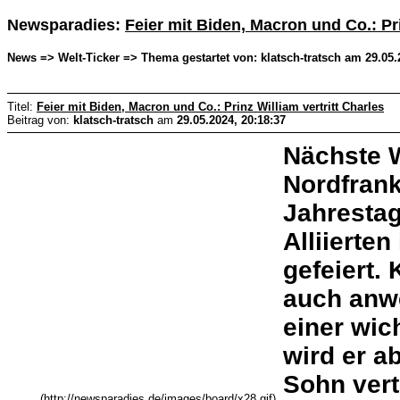
Newsparadies:
Feier mit Biden, Macron und Co.: Pri
News => Welt-Ticker => Thema gestartet von: klatsch-tratsch am 29.05.
Titel:
Feier mit Biden, Macron und Co.: Prinz William vertritt Charles
Beitrag von:
klatsch-tratsch
am
29.05.2024, 20:18:37
Nächste 
Nordfrank
Jahresta
Alliierte
gefeiert.
auch anwe
einer wi
wird er a
Sohn vert
(http://newsparadies.de/images/board/x28.gif)