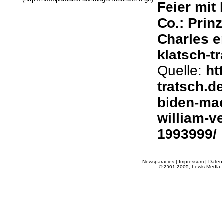
Feier mit
Co.: Prinz
Charles e
klatsch-t
Quelle:
ht
tratsch.de
biden-mac
william-ve
1993999/
Newsparadies |
Impressum
|
Daten
© 2001-2005,
Lewis Media