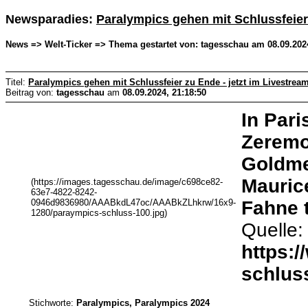
Newsparadies:
Paralympics gehen mit Schlussfeier 
News => Welt-Ticker => Thema gestartet von: tagesschau am 08.09.2024
Titel:
Paralympics gehen mit Schlussfeier zu Ende - jetzt im Livestrea
Beitrag von:
tagesschau
am
08.09.2024, 21:18:50
In Pari
Zeremo
Goldme
Mauric
(https://images.tagesschau.de/image/c698ce82-
63e7-4822-8242-
0946d9836980/AAABkdL47oc/AAABkZLhkrw/16x9-
Fahne t
1280/paraympics-schluss-100.jpg)
Quelle:
https:
schluss
Stichworte:
Paralympics, Paralympics 2024