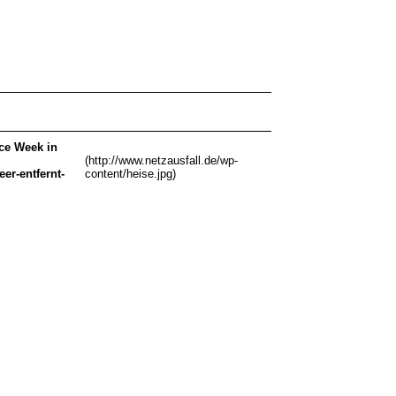
nce Week in
(http://www.netzausfall.de/wp-
er-entfernt-
content/heise.jpg)