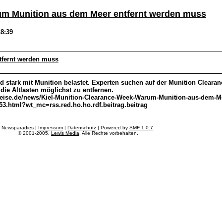
um Munition aus dem Meer entfernt werden muss
18:39
tfernt werden muss
d stark mit Munition belastet. Experten suchen auf der Munition Cleara
die Altlasten möglichst zu entfernen.
heise.de/news/Kiel-Munition-Clearance-Week-Warum-Munition-aus-dem-Me
3.html?wt_mc=rss.red.ho.ho.rdf.beitrag.beitrag
Newsparadies |
Impressum
|
Datenschutz
| Powered by
SMF 1.0.7
.
© 2001-2005,
Lewis Media
. Alle Rechte vorbehalten.