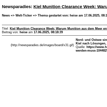
Newsparadies:
Kiel Munition Clearance Week: War
News => Welt-Ticker => Thema gestartet von: heise am 17.06.2025, 08:
Titel:
Kiel Munition Clearance Week: Warum Munition aus dem Meer en
Beitrag von:
heise
am
17.06.2025, 08:18:39
Nord- und Ostsee sin
Kiel nach Lösungen, 
(http://newsparadies.de/images/board/x31.gif)
Quelle:
https://www.
werden-muss-1044825