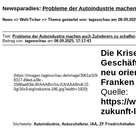
Newsparadies:
Probleme der Autoindustrie machen 
News => Welt-Ticker => Thema gestartet von: tagesschau am 08.09.2025
Titel:
Probleme der Autoindustrie machen auch Zulieferern zu schaffen
Beitrag von:
tagesschau
am
08.09.2025, 17:17:43
Die Kris
Geschäft
neu orie
(https://images.tagesschau.de/image/3061a329-
Franken 
8317-49ed-a38c-
2588ae834c4f/AAABmSivJUI/AAABmKJZ-
0g/16x9-big/industrie-186.jpg?width=1920)
Quelle:
https://
zukunft-
Stichworte:
Autoindustrie, Autozulieferer, IAA, ZF Friedrichshafen