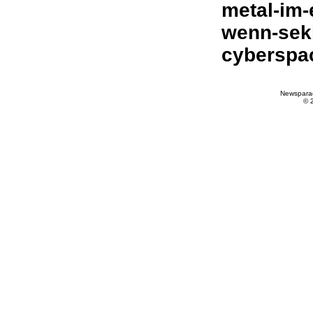
metal-im-
wenn-seki
cyberspac
Newspara
© 