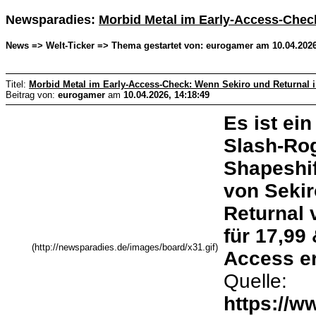
Newsparadies:
Morbid Metal im Early-Access-Check
News => Welt-Ticker => Thema gestartet von: eurogamer am 10.04.2026
Titel:
Morbid Metal im Early-Access-Check: Wenn Sekiro und Returnal i
Beitrag von:
eurogamer
am
10.04.2026, 14:18:49
Es ist ei
Slash-Rog
Shapeshif
von Sekir
Returnal 
für 17,99
(http://newsparadies.de/images/board/x31.gif)
Access er
Quelle:
https://w