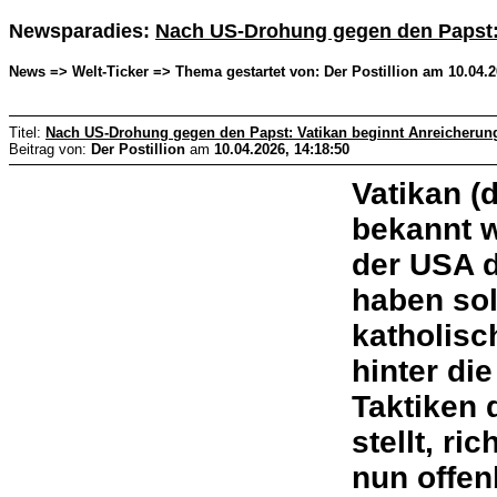
Newsparadies:
Nach US-Drohung gegen den Papst: 
News => Welt-Ticker => Thema gestartet von: Der Postillion am 10.04.2
Titel:
Nach US-Drohung gegen den Papst: Vatikan beginnt Anreicherun
Beitrag von:
Der Postillion
am
10.04.2026, 14:18:50
Vatikan (
bekannt w
der USA 
haben soll
katholisc
hinter die
Taktiken 
stellt, ri
nun offen