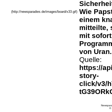
Sicherhei
Wie Papst
(http://newsparadies.de/images/board/x33.gif)
einem kn
mitteilte,
mit sofor
Programm
von Uran.
Quelle:
https://ap
story-
click/v3
tG39ORk
Newspara
©