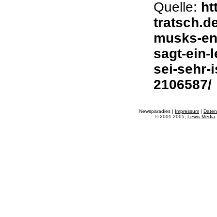
Quelle:
ht
tratsch.d
musks-ent
sagt-ein-
sei-sehr-
2106587/
Newsparadies |
Impressum
|
Daten
© 2001-2005,
Lewis Media