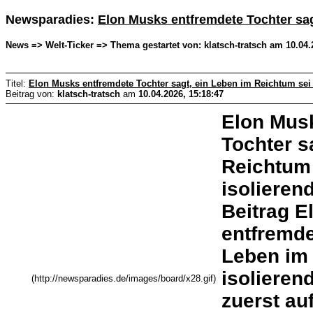
Newsparadies:
Elon Musks entfremdete Tochter sag
News => Welt-Ticker => Thema gestartet von: klatsch-tratsch am 10.04.
Titel:
Elon Musks entfremdete Tochter sagt, ein Leben im Reichtum sei 
Beitrag von:
klatsch-tratsch
am
10.04.2026, 15:18:47
Elon Mus
Tochter s
Reichtum 
isolieren
Beitrag 
entfremde
Leben im 
isolieren
(http://newsparadies.de/images/board/x28.gif)
zuerst auf