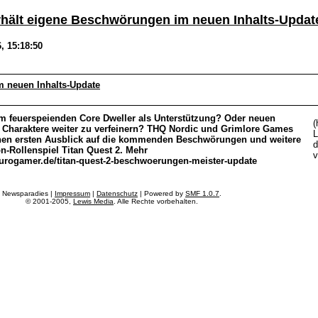
erhält eigene Beschwörungen im neuen Inhalts-Updat
, 15:18:50
m neuen Inhalts-Update
em feuerspeienden Core Dweller als Unterstützung? Oder neuen
(
 Charaktere weiter zu verfeinern? THQ Nordic und Grimlore Games
L
nen ersten Ausblick auf die kommenden Beschwörungen und weitere
d
on-Rollenspiel Titan Quest 2. Mehr
urogamer.de/titan-quest-2-beschwoerungen-meister-update
Newsparadies |
Impressum
|
Datenschutz
| Powered by
SMF 1.0.7
.
© 2001-2005,
Lewis Media
. Alle Rechte vorbehalten.