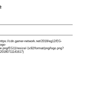
e
https://cdn.gamer-network.net/2018/eg12/EG-
ogo-
e.png/EG11/resize/-1x92/format/png/logo.png?
v20180711141617)