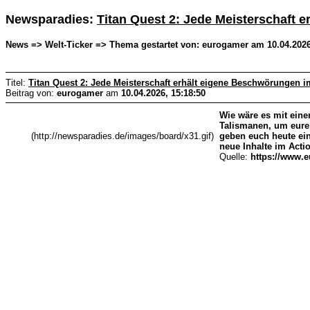
Newsparadies:
Titan Quest 2: Jede Meisterschaft 
News => Welt-Ticker => Thema gestartet von: eurogamer am 10.04.2026
Titel:
Titan Quest 2: Jede Meisterschaft erhält eigene Beschwörungen i
Beitrag von:
eurogamer
am
10.04.2026, 15:18:50
Wie wäre es mit ein
Talismanen, um eure
(http://newsparadies.de/images/board/x31.gif)
geben euch heute ei
neue Inhalte im Acti
Quelle:
https://www.e