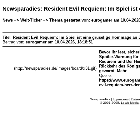
Newsparadies:
Resident Evil Requiem: Im Spiel is
News => Welt-Ticker => Thema gestartet von: eurogamer am 10.04.2026
Titel:
Resident Evil Requiem: Im Spiel ist eine gruselige Hommage an D
Beitrag von:
eurogamer
am
10.04.2026, 18:18:51
Bevor ihr lest, siche
Spoiler-Warnung für 
Requiem und Der Her
Rückkehr des Königs
(http://newsparadies.de/images/board/x31.gif)
gewarnt! Mehr
Quelle:
https://www.eurogame
evil-requiem-herr-der
Newsparadies |
Impressum
|
Daten
© 2001-2005,
Lewis Media