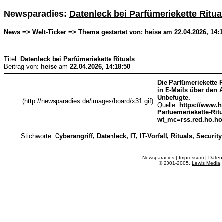
Newsparadies:
Datenleck bei Parfümeriekette Ritua
News => Welt-Ticker => Thema gestartet von: heise am 22.04.2026, 14:
Titel:
Datenleck bei Parfümeriekette Rituals
Beitrag von:
heise
am
22.04.2026, 14:18:50
Die Parfümeriekette 
in E-Mails über den 
Unbefugte.
(http://newsparadies.de/images/board/x31.gif)
Quelle:
https://www.h
Parfuemeriekette-Rit
wt_mc=rss.red.ho.ho.
Stichworte:
Cyberangriff, Datenleck, IT, IT-Vorfall, Rituals, Security
Newsparadies |
Impressum
|
Daten
© 2001-2005,
Lewis Media