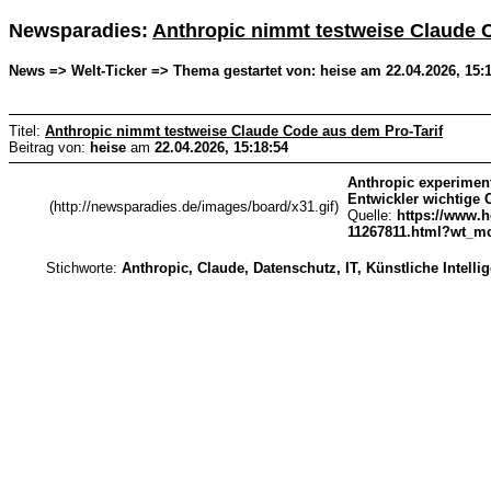
Newsparadies:
Anthropic nimmt testweise Claude 
News => Welt-Ticker => Thema gestartet von: heise am 22.04.2026, 15:
Titel:
Anthropic nimmt testweise Claude Code aus dem Pro-Tarif
Beitrag von:
heise
am
22.04.2026, 15:18:54
Anthropic experiment
Entwickler wichtige
(http://newsparadies.de/images/board/x31.gif)
Quelle:
https://www.h
11267811.html?wt_mc=
Stichworte:
Anthropic, Claude, Datenschutz, IT, Künstliche Intellig