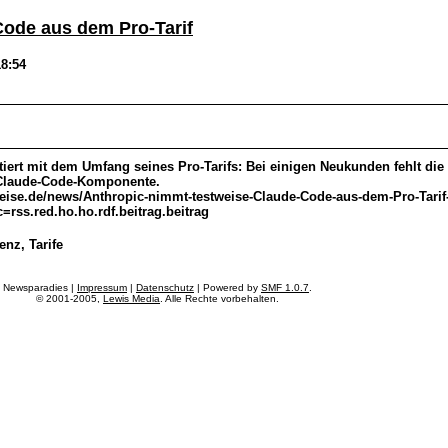
Code aus dem Pro-Tarif
18:54
iert mit dem Umfang seines Pro-Tarifs: Bei einigen Neukunden fehlt die 
 Claude-Code-Komponente.
eise.de/news/Anthropic-nimmt-testweise-Claude-Code-aus-dem-Pro-Tarif
rss.red.ho.ho.rdf.beitrag.beitrag
enz, Tarife
Newsparadies |
Impressum
|
Datenschutz
| Powered by
SMF 1.0.7
.
© 2001-2005,
Lewis Media
. Alle Rechte vorbehalten.