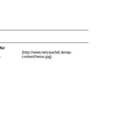
für
(http://www.netzausfall.de/wp-
-
content/heise.jpg)