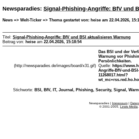
Newsparadies:
Signal-Phishing-Angriffe: BfV und 
News => Welt-Ticker => Thema gestartet von: heise am 22.04.2026, 15:
Titel:
Signal-Phishing-Angriffe: BfV und BSI aktualisieren Warnung
Beitrag von:
heise
am
22.04.2026, 15:18:54
Das BSI und der Verf
Warnung vor Phishin
Persönlichkeiten.
(http://newsparadies.de/images/board/x31.gif)
Quelle:
https://www.h
Angriffe-BfV-und-BSI
11268017.html?
wt_mc=rss.red.ho.ho.
Stichworte:
BSI, BfV, IT, Journal, Phishing, Security, Signal, War
Newsparadies |
Impressum
|
Daten
© 2001-2005,
Lewis Media