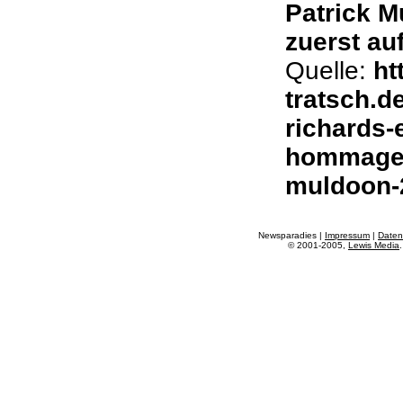
Patrick M
zuerst auf
Quelle:
ht
tratsch.d
richards-
hommage-
muldoon-
Newsparadies |
Impressum
|
Daten
© 2001-2005,
Lewis Media