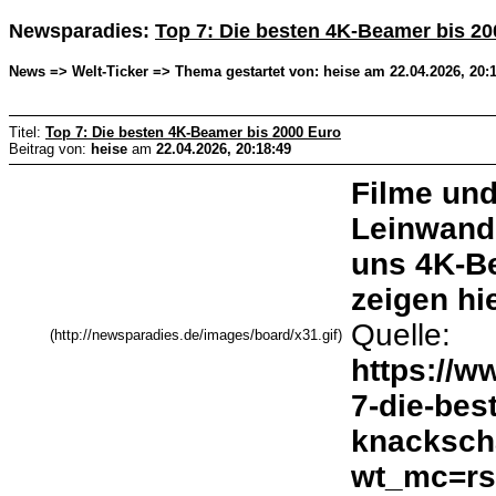
Newsparadies:
Top 7: Die besten 4K-Beamer bis 20
News => Welt-Ticker => Thema gestartet von: heise am 22.04.2026, 20:
Titel:
Top 7: Die besten 4K-Beamer bis 2000 Euro
Beitrag von:
heise
am
22.04.2026, 20:18:49
Filme und
Leinwand
uns 4K-B
zeigen hi
Quelle:
(http://newsparadies.de/images/board/x31.gif)
https://w
7-die-bes
knackscha
wt_mc=rss