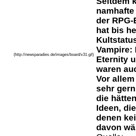
Seitdem 
namhafte 
der RPG-
hat bis h
Kultstatu
Vampire: 
(http://newsparadies.de/images/board/x31.gif)
Eternity 
waren auc
Vor allem
sehr gern
die hätte
Ideen, die
denen kei
davon wä