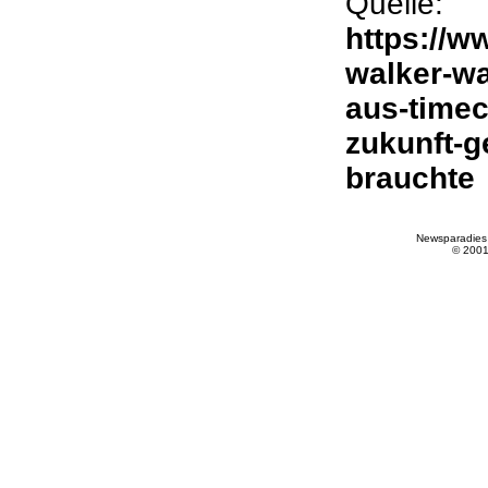
Quelle:
https://w
walker-wa
aus-timec
zukunft-g
brauchte
Newsparadies
© 200