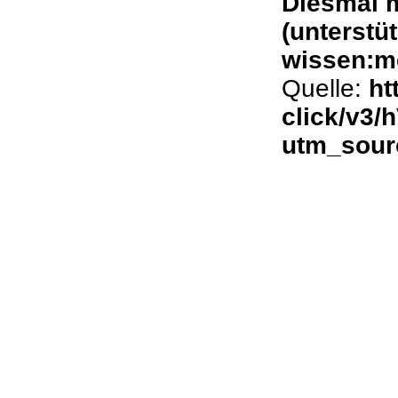
Diesmal m
(unterstü
wissen:me
Quelle:
ht
click/v3
utm_sourc