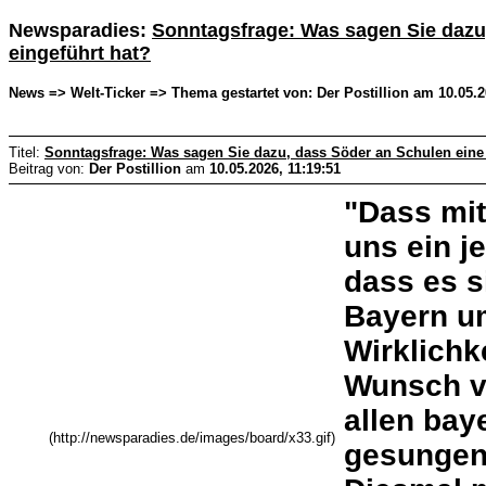
Newsparadies:
Sonntagsfrage: Was sagen Sie dazu
eingeführt hat?
News => Welt-Ticker => Thema gestartet von: Der Postillion am 10.05.2
Titel:
Sonntagsfrage: Was sagen Sie dazu, dass Söder an Schulen eine
Beitrag von:
Der Postillion
am
10.05.2026, 11:19:51
"Dass mit
uns ein je
dass es s
Bayern um
Wirklichk
Wunsch vo
allen bay
(http://newsparadies.de/images/board/x33.gif)
gesungen