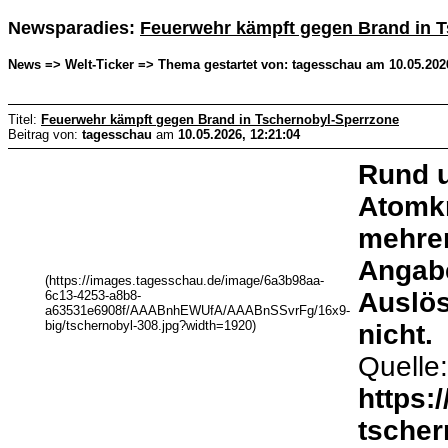
Newsparadies:
Feuerwehr kämpft gegen Brand in 
News => Welt-Ticker => Thema gestartet von: tagesschau am 10.05.2026
Titel:
Feuerwehr kämpft gegen Brand in Tschernobyl-Sperrzone
Beitrag von:
tagesschau
am
10.05.2026, 12:21:04
Rund u
Atomkr
mehrer
Angabe
(https://images.tagesschau.de/image/6a3b98aa-
Auslös
6c13-4253-a8b8-
a63531e6908f/AAABnhEWUfA/AAABnSSvrFg/16x9-
big/tschernobyl-308.jpg?width=1920)
nicht.
Quelle
https:
tscher