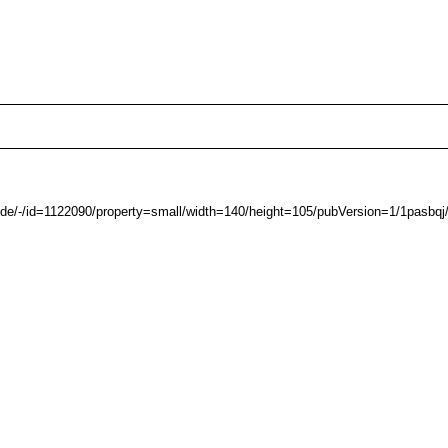
d.de/-/id=1122090/property=small/width=140/height=105/pubVersion=1/1pasbqj/