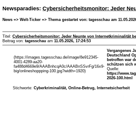
Newsparadies:
Cybersicherheitsmonitor: Jeder Neun
News => Welt-Ticker => Thema gestartet von: tagesschau am 11.05.2026
Titel:
Cybersicherheitsmonitor: Jeder Neunte von Internetkriminalität be
Beitrag von:
tagesschau
am
11.05.2026, 17:24:53
Vergangenes Ja
Deutschland Op
(https://images.tagesschau.de/image/8e912345-
betroffen war 
4001-4289-aa20-
schützen sich w
fa488d4669e9/AAABnhcqA0c/AAABnSSvrFg/16x9-
Quelle:
big/onlineshoppping-100.jpg?width=1920)
https://www.tag
2026-100.html
Stichworte:
Cyberkriminalität, Online-Betrug, Internetsicherheit