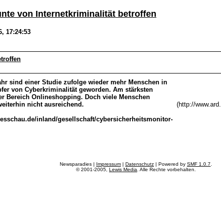
te von Internetkriminalität betroffen
, 17:24:53
troffen
hr sind einer Studie zufolge wieder mehr Menschen in
fer von Cyberkriminalität geworden. Am stärksten
der Bereich Onlineshopping. Doch viele Menschen
eiterhin nicht ausreichend.
(http://www.ar
esschau.de/inland/gesellschaft/cybersicherheitsmonitor-
Newsparadies |
Impressum
|
Datenschutz
| Powered by
SMF 1.0.7
.
© 2001-2005,
Lewis Media
. Alle Rechte vorbehalten.