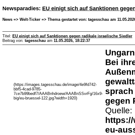
Newsparadies:
EU einigt sich auf Sanktionen gegen 
News => Welt-Ticker => Thema gestartet von: tagesschau am 11.05.2026
Titel:
EU einigt sich auf Sanktionen gegen radikale israelische Siedler
Beitrag von:
tagesschau
am
11.05.2026, 18:22:37
Ungarn
Bei ihr
Außenm
gewaltt
(https://images.tagesschau.de/image/4e9fd742-
sprach
bbf5-4cad-9785-
7ce7b99bedf7/AAABnhdroew/AAABnSSvrFg/16x9-
big/eu-bruessel-122.jpg?width=1920)
gegen 
Quelle:
https:/
eu-auss