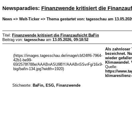
Newsparadies:
Finanzwende kritisiert die Finanzau
News => Welt-Ticker => Thema gestartet von: tagesschau am 13.05.2026
Titel:
Finanzwende kritisiert die Finanzaufsicht BaFin
Beitrag von:
tagesschau
am
13.05.2026, 09:18:52
Als zahnloser 
bezeichnet. N
(https://images.tagesschau.de/image/cbf24ff6-7964-
wieder gefalle
42b1-be99-
Klimawandel. 
65f2578f788e/AAABnASU9BY/AAABnSSvrFg/16x9-
Quelle:
big/bafin-134.jpg?width=1920)
https://www.ta
klimaresilienz
Stichworte:
BaFin, ESG, Finanzwende