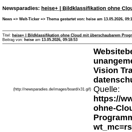
Newsparadies:
heise+ | Bildklassifikation ohne 
News => Welt-Ticker => Thema gestartet von: heise am 13.05.2026, 09:
Titel:
heise+ | Bildklassifikation ohne Cloud mit überschaubarem Pro
Beitrag von:
heise
am
13.05.2026, 09:18:53
Websitebe
unangeme
Vision Tr
datenschu
Quelle:
(http://newsparadies.de/images/board/x31.gif)
https://w
ohne-Clo
Programm
wt_mc=rss