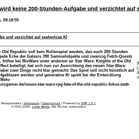
 wird keine 200-Stunden-Aufgabe und verzichtet auf 
, 09:18:55
be und verzichtet auf seelenlose KI
he Old Republic soll kein Rollenspiel werden, das euch 200 Stunden
l jede Ecke der Galaxis 390 Sammelobjekte und zwanzig Fetch-Quests
, früher bei BioWare unter anderem an Star Wars: Knights of the Old
(
fect beteiligt, hat sich nun zur Ausrichtung des neuen Star-Wars-
L
bei zwei Dinge recht klar gemacht: Das Spiel soll nicht künstlich auf
d
fgeblasen werden und generative KI spielt bei der Entwicklung
. Mehr
urogamer.de/neues-star-wars-rpg-fate-of-the-old-republic-fokus-statt-
t
Newsparadies |
Impressum
|
Datenschutz
| Powered by
SMF 1.0.7
.
© 2001-2005,
Lewis Media
. Alle Rechte vorbehalten.