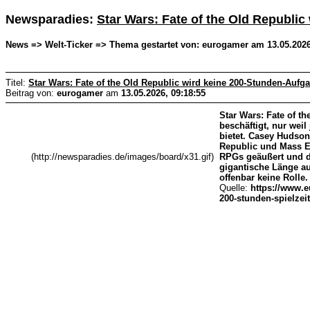
Newsparadies:
Star Wars: Fate of the Old Republic
News => Welt-Ticker => Thema gestartet von: eurogamer am 13.05.2026
Titel:
Star Wars: Fate of the Old Republic wird keine 200-Stunden-Aufga
Beitrag von:
eurogamer
am
13.05.2026, 09:18:55
Star Wars: Fate of t
beschäftigt, nur wei
bietet. Casey Hudson
Republic und Mass Ef
(http://newsparadies.de/images/board/x31.gif)
RPGs geäußert und da
gigantische Länge au
offenbar keine Rolle
Quelle:
https://www.e
200-stunden-spielzei