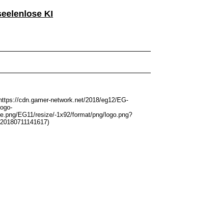
seelenlose KI
https://cdn.gamer-network.net/2018/eg12/EG-
ogo-
e.png/EG11/resize/-1x92/format/png/logo.png?
v20180711141617)