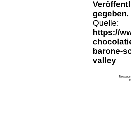
Veröffen
gegeben.
Quelle:
https://w
chocolati
barone-sc
valley
Newspar
©