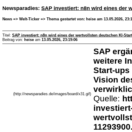
Newsparadies:
SAP investiert: n8n wird eines der 
News => Welt-Ticker => Thema gestartet von: heise am 13.05.2026, 23:
Titel:
SAP investiert: n8n wird eines der wertvollsten deutschen KI-Star
Beitrag von:
heise
am
13.05.2026, 23:19:06
SAP ergän
weitere I
Start-ups
Vision d
verwirkli
(http://newsparadies.de/images/board/x31.gif)
Quelle:
ht
investier
wertvolls
11293900