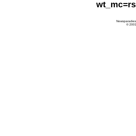
wt_mc=rss
Newsparadies
© 200