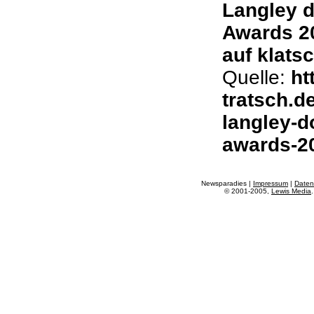
Langley d
Awards 20
auf klatsc
Quelle:
ht
tratsch.de
langley-d
awards-2
Newsparadies |
Impressum
|
Daten
© 2001-2005,
Lewis Media