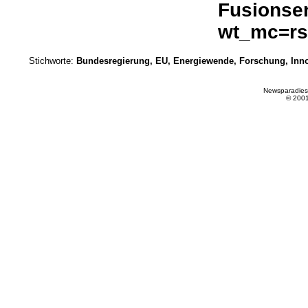
Fusionse
wt_mc=rss
Stichworte:
Bundesregierung, EU, Energiewende, Forschung, Innov
Newsparadies
© 200