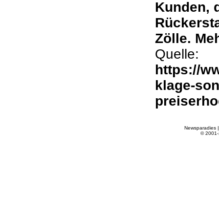
Kunden, 
Rückersta
Zölle. Me
Quelle:
https://w
klage-son
preiserh
Newsparadies 
© 2001