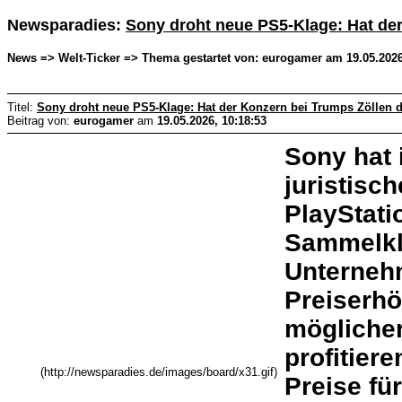
Newsparadies:
Sony droht neue PS5-Klage: Hat der
News => Welt-Ticker => Thema gestartet von: eurogamer am 19.05.2026
Titel:
Sony droht neue PS5-Klage: Hat der Konzern bei Trumps Zöllen d
Beitrag von:
eurogamer
am
19.05.2026, 10:18:53
Sony hat 
juristisc
PlayStati
Sammelkl
Unternehm
Preiserh
möglicher
profitier
(http://newsparadies.de/images/board/x31.gif)
Preise fü